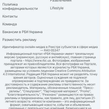
Развлечения
Политика
Lifestyle
конфиденциальности
Контакты
Команда
Вакансии в РБК-Украина
Разместить рекламу
Идентификатор онлайн-медиа в Реестре субъектов в сфере медиа
— R40-05347
Информационный портал «РБК-Украина» имеет трехязычную
версию (украинскую, русскую и английскую), главная страница
портала –
https://www.rbc.ua
. Фотографии, изображения
принадлежат их правообладателям. Все фотографии на Портале,
авторами которых являются журналисты РБК-Украина,
размещены на условиях лицензии Creative Commons Attribution
4.0 International. Редакция РБК-Украина может не разделять точку
зрения авторов. Оценочные суждения не подлежат
опровержению и подтверждению их правдивости. За
достоверность и содержание рекламы ответственность несет
рекламодатель. Материалы, обозначенные плашкой: "Пресс-
релизы", "Спецпроект", "Партнерский материал", "Promo",
"Благотворительность", "Резонанс" размещаются на правах
рекламы и предназначены, как правило, для лиц, достигших 21-
летнего возраста. «Новости компании» – это информационный
формат, охватывающий новости, события и объявления,
связанные с деятельностью компаний, базирующиеся на