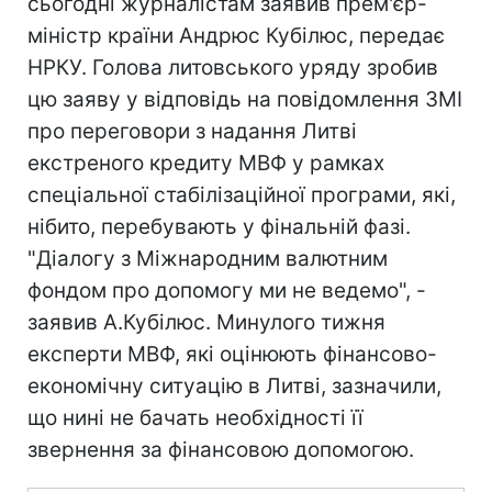
сьогодні журналістам заявив прем'єр-
міністр країни Андрюс Кубілюс, передає
НРКУ. Голова литовського уряду зробив
цю заяву у відповідь на повідомлення ЗМІ
про переговори з надання Литві
екстреного кредиту МВФ у рамках
спеціальної стабілізаційної програми, які,
нібито, перебувають у фінальній фазі.
"Діалогу з Міжнародним валютним
фондом про допомогу ми не ведемо", -
заявив А.Кубілюс. Минулого тижня
експерти МВФ, які оцінюють фінансово-
економічну ситуацію в Литві, зазначили,
що нині не бачать необхідності її
звернення за фінансовою допомогою.