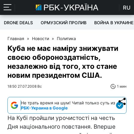
RU
DRONE DEALS
ОРМУЗСКИЙ ПРОЛИВ
ВОЙНА В УКРАИНЕ
Главная
»
Новости
»
Политика
Куба не має наміру знижувати
своєю обороноздатність,
незалежно від того, хто стане
новим президентом США.
18:50 27.07.2008 Вс
1 мин
Не трать время на шум! Читай только суть из
РБК-Украина в Google
На Кубі пройшли урочистості на честь
Дня національного повстання. Вперше