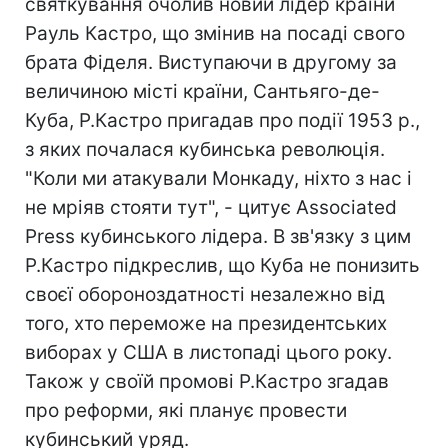
святкування очолив новий лідер країни
Рауль Кастро, що змінив на посаді свого
брата Фіделя. Виступаючи в другому за
величиною місті країни, Сантьяго-де-
Куба, Р.Кастро пригадав про події 1953 р.,
з яких почалася кубинська революція.
"Коли ми атакували Монкаду, ніхто з нас і
не мріяв стояти тут", - цитує Associated
Press кубинського лідера. В зв'язку з цим
Р.Кастро підкреслив, що Куба не понизить
своєї обороноздатності незалежно від
того, хто переможе на президентських
виборах у США в листопаді цього року.
Також у своїй промові Р.Кастро згадав
про реформи, які планує провести
кубинський уряд.