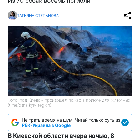
Из 70 собак восемь погибли
ТАТЬЯНА СТЕПАНОВА
Фото: под Киевом произошел пожар в приюте для животных
(t.me/dsns_kyiv_region)
Не трать время на шум! Читай только суть из
РБК-Украина в Google
В Киевской области вчера ночью, 8