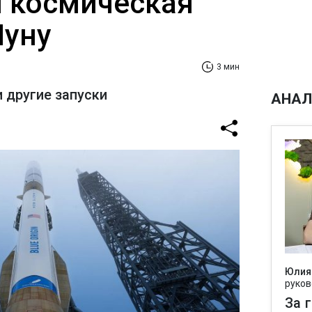
й космическая
Луну
3 мин
 другие запуски
АНАЛ
Юлия
руков
За 