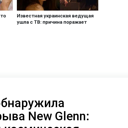
 обнаружила
рыва New Glenn: