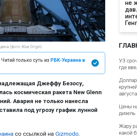
не 
дав
инт
Ген
ГЛАВ
на (фото: Blue Origin)
 Читай только суть из
РБК-Украина в
УЗ сро
где вв
Доллар
ринадлежащая Джеффу Безосу,
крупне
лась космическая ракета New Glenn
августа
ний. Авария не только нанесла
Цены на
ставила под угрозу график лунной
дизель 
Жару р
какой б
раина
со ссылкой на
Gizmodo
.