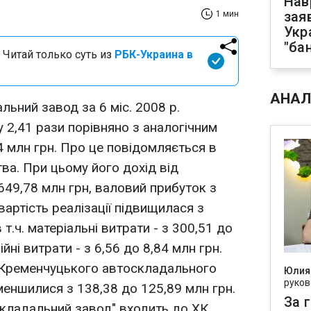
Нав
зая
1 мин
Укр
"ба
 Читай только суть из
РБК-Украина в
АНАЛ
ьний завод за 6 міс. 2008 р.
 2,41 рази порівняно з аналогічним
84 млн грн. Про це повідомляється в
тва. При цьому його дохід від
 649,78 млн грн, валовий прибуток з
вартість реалізації підвищилася з
 т.ч. матеріальні витрати - з 300,51 до
ійні витрати - з 6,56 до 8,84 млн грн.
 Кременчуцького автоскладального
Юлия
руков
меншилися з 138,38 до 125,89 млн грн.
За 
кладальний завод" входить до ХК