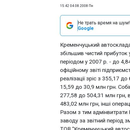
15:42 04.08.2008 Пн
Не трать время на шум!
Google
Кременчуцький автоскладал
збільшив чистий прибуток у
періодом у 2007 р. - до 4,
офіційному звіті підприємс
реалізації зріс з 355,17 до
15,59 до 30,9 млн грн. Собі
277,58 до 504,31 млн грн, в
483,02 млн грн, інші операц
Разом з тим адмінвитрати
заводу за звітний період з
ТОВ "Кременчуцький автос