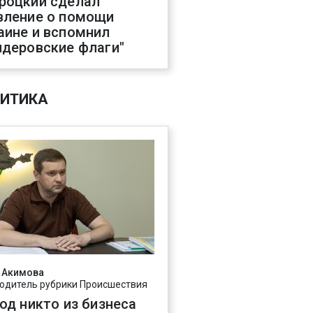
роцкий сделал
вление о помощи
аине и вспомнил
ндеровские флаги"
ИТИКА
 Акимова
одитель рубрики Происшествия
год никто из бизнеса