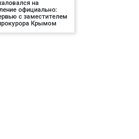
жаловался на
ление официально:
ервью с заместителем
прокурора Крымом