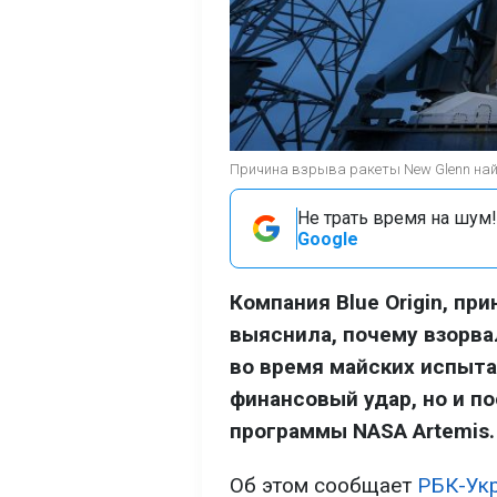
Причина взрыва ракеты New Glenn найде
Не трать время на шум!
Google
Компания Blue Origin, п
выяснила, почему взорва
во время майских испыта
финансовый удар, но и по
программы NASA Artemis.
Об этом сообщает
РБК-Ук