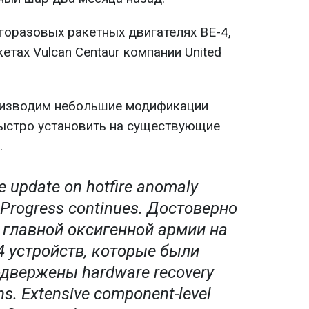
оразовых ракетных двигателях BE-4,
етах Vulcan Centaur компании United
роизводим небольшие модификации
ыстро установить на существующие
.
e update on hotfire anomaly
. Progress continues. Достоверно
 главной оксигенной армии на
4 устройств, которые были
двержены hardware recovery
ns. Extensive component-level