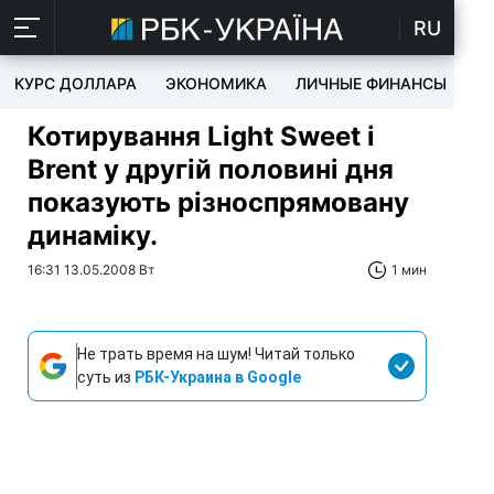
RU
КУРС ДОЛЛАРА
ЭКОНОМИКА
ЛИЧНЫЕ ФИНАНСЫ
T
Котирування Light Sweet і
Brent у другій половині дня
показують різноспрямовану
динаміку.
16:31 13.05.2008 Вт
1 мин
Не трать время на шум! Читай только
суть из
РБК-Украина в Google