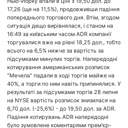
Нью-Йорку впали в ціні з 19,50 дол. до
17,26 (ще на 11,5%), продовживши падіння
попереднього торгового дня. Втім, згодом
ситуація дещо вирівнялася, і станом на
16:49 за київським часом ADR компанії
торгувалися вже на рівні 18,25 дол., тобто
всього на 6,5% нижче за вартість за
підсумками минулих торгів. Напередодні
котирування американських розписок
"Мечела" падали в ході торгів майже на
40%, а торги по ним навіть припинялися. У
результаті за підсумками торгів 28 липня
на NYSE вартість розписок знизилася на
6,70 дол. (-25,6%) - до 19,50 дол. за ADR.
Падіння котирувань ADR напередодні
було зумовлене коментарями прем'єр-