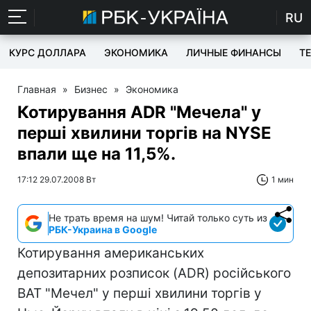
RU
КУРС ДОЛЛАРА
ЭКОНОМИКА
ЛИЧНЫЕ ФИНАНСЫ
T
Главная
»
Бизнес
»
Экономика
Котирування ADR "Мечела" у
перші хвилини торгів на NYSE
впали ще на 11,5%.
17:12 29.07.2008 Вт
1 мин
Не трать время на шум! Читай только суть из
РБК-Украина в Google
Котирування американських
депозитарних розписок (ADR) російського
ВАТ "Мечел" у перші хвилини торгів у