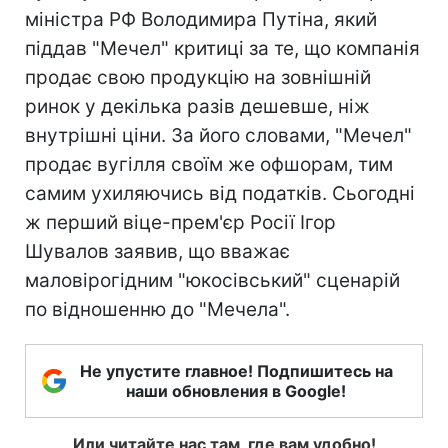
міністра РФ Володимира Путіна, який
піддав "Мечел" критиці за те, що компанія
продає свою продукцію на зовнішній
ринок у декілька разів дешевше, ніж
внутрішні ціни. За його словами, "Мечел"
продає вугілля своїм же офшорам, тим
самим ухиляючись від податків. Сьогодні
ж перший віце-прем'єр Росії Ігор
Шувалов заявив, що вважає
маловірогідним "юкосівський" сценарій
по відношенню до "Мечела".
Не упустите главное! Подпишитесь на
наши обновления в Google!
Или читайте нас там, где вам удобно!