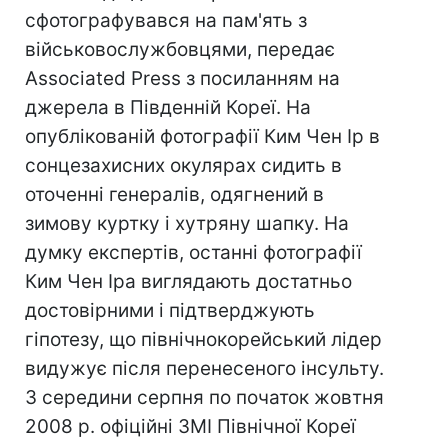
сфотографувався на пам'ять з
військовослужбовцями, передає
Associated Press з посиланням на
джерела в Південній Кореї. На
опублікованій фотографії Ким Чен Ір в
сонцезахисних окулярах сидить в
оточенні генералів, одягнений в
зимову куртку і хутряну шапку. На
думку експертів, останні фотографії
Ким Чен Іра виглядають достатньо
достовірними і підтверджують
гіпотезу, що північнокорейський лідер
видужує після перенесеного інсульту.
З середини серпня по початок жовтня
2008 р. офіційні ЗМІ Північної Кореї