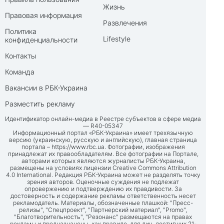
Жизнь
Правовая информация
Развлечения
Политика
Lifestyle
конфиденциальности
Контакты
Команда
Вакансии в РБК-Украина
Разместить рекламу
Идентификатор онлайн-медиа в Реестре субъектов в сфере медиа
— R40-05347
Информационный портал «РБК-Украина» имеет трехязычную
версию (украинскую, русскую и английскую), главная страница
портала –
https://www.rbc.ua
. Фотографии, изображения
принадлежат их правообладателям. Все фотографии на Портале,
авторами которых являются журналисты РБК-Украина,
размещены на условиях лицензии Creative Commons Attribution
4.0 International. Редакция РБК-Украина может не разделять точку
зрения авторов. Оценочные суждения не подлежат
опровержению и подтверждению их правдивости. За
достоверность и содержание рекламы ответственность несет
рекламодатель. Материалы, обозначенные плашкой: "Пресс-
релизы", "Спецпроект", "Партнерский материал", "Promo",
"Благотворительность", "Резонанс" размещаются на правах
рекламы и предназначены, как правило, для лиц, достигших 21-