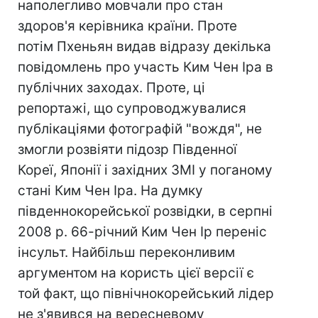
наполегливо мовчали про стан
здоров'я керівника країни. Проте
потім Пхеньян видав відразу декілька
повідомлень про участь Ким Чен Іра в
публічних заходах. Проте, ці
репортажі, що супроводжувалися
публікаціями фотографій "вождя", не
змогли розвіяти підозр Південної
Кореї, Японії і західних ЗМІ у поганому
стані Ким Чен Іра. На думку
південнокорейської розвідки, в серпні
2008 р. 66-річний Ким Чен Ір переніс
інсульт. Найбільш переконливим
аргументом на користь цієї версії є
той факт, що північнокорейський лідер
не з'явився на вересневому