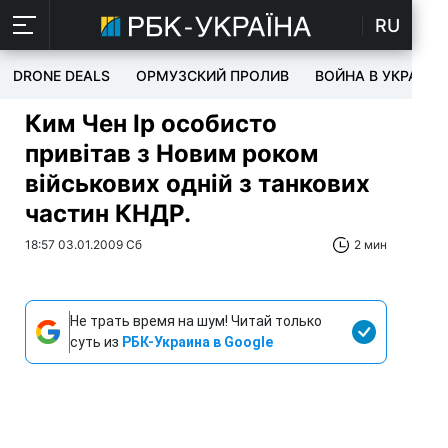
RU
DRONE DEALS
ОРМУЗСКИЙ ПРОЛИВ
ВОЙНА В УКРАИНЕ
Ким Чен Ір особисто
привітав з Новим роком
військових одній з танкових
частин КНДР.
18:57 03.01.2009 Сб
2 мин
Не трать время на шум! Читай только
суть из
РБК-Украина в Google