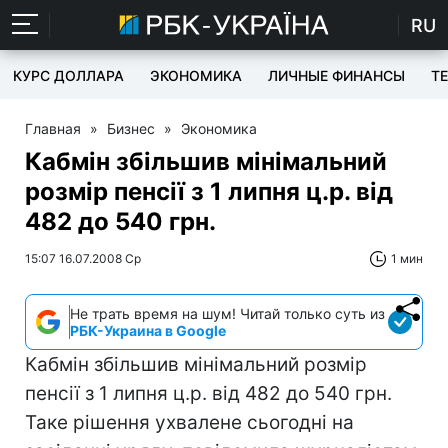
RU
КУРС ДОЛЛАРА
ЭКОНОМИКА
ЛИЧНЫЕ ФИНАНСЫ
T
Главная
»
Бизнес
»
Экономика
Кабмін збільшив мінімальний
розмір пенсії з 1 липня ц.р. від
482 до 540 грн.
15:07 16.07.2008 Ср
1 мин
Не трать время на шум! Читай только суть из
РБК-Украина в Google
Кабмін збільшив мінімальний розмір
пенсії з 1 липня ц.р. від 482 до 540 грн.
Таке рішення ухвалене сьогодні на