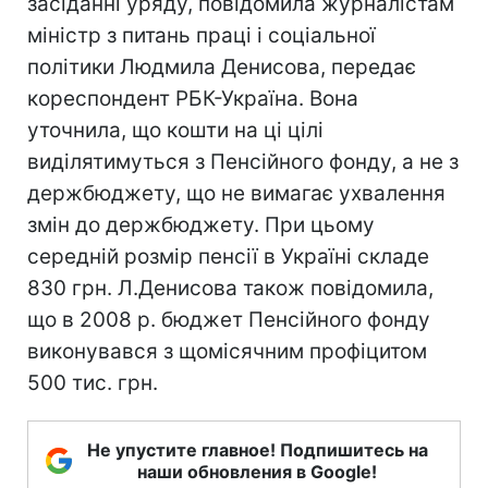
засіданні уряду, повідомила журналістам
міністр з питань праці і соціальної
політики Людмила Денисова, передає
кореспондент РБК-Україна. Вона
уточнила, що кошти на ці цілі
виділятимуться з Пенсійного фонду, а не з
держбюджету, що не вимагає ухвалення
змін до держбюджету. При цьому
середній розмір пенсії в Україні складе
830 грн. Л.Денисова також повідомила,
що в 2008 р. бюджет Пенсійного фонду
виконувався з щомісячним профіцитом
500 тис. грн.
Не упустите главное! Подпишитесь на
наши обновления в Google!