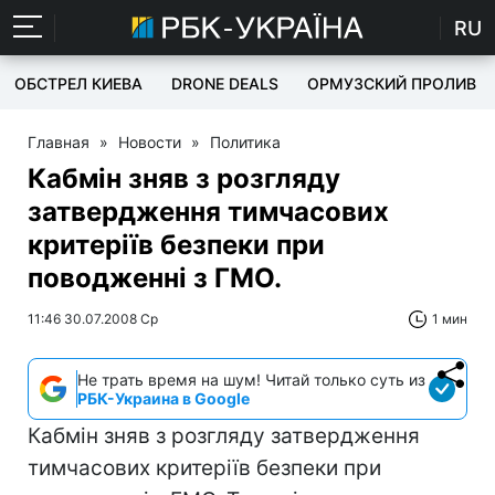
RU
ОБСТРЕЛ КИЕВА
DRONE DEALS
ОРМУЗСКИЙ ПРОЛИВ
Главная
»
Новости
»
Политика
Кабмін зняв з розгляду
затвердження тимчасових
критеріїв безпеки при
поводженні з ГМО.
11:46 30.07.2008 Ср
1 мин
Не трать время на шум! Читай только суть из
РБК-Украина в Google
Кабмін зняв з розгляду затвердження
тимчасових критеріїв безпеки при