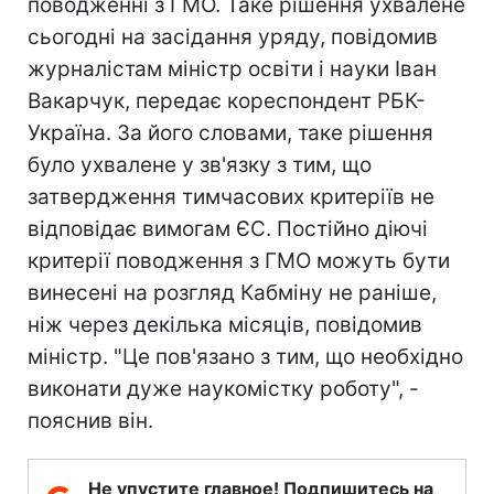
поводженні з ГМО. Таке рішення ухвалене
сьогодні на засідання уряду, повідомив
журналістам міністр освіти і науки Іван
Вакарчук, передає кореспондент РБК-
Україна. За його словами, таке рішення
було ухвалене у зв'язку з тим, що
затвердження тимчасових критеріїв не
відповідає вимогам ЄС. Постійно діючі
критерії поводження з ГМО можуть бути
винесені на розгляд Кабміну не раніше,
ніж через декілька місяців, повідомив
міністр. "Це пов'язано з тим, що необхідно
виконати дуже наукомістку роботу", -
пояснив він.
Не упустите главное! Подпишитесь на