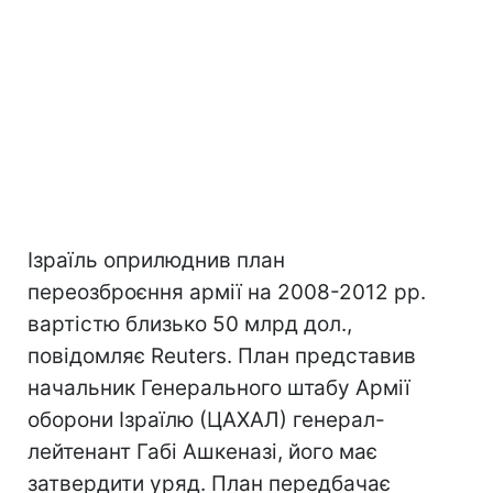
Ізраїль оприлюднив план
переозброєння армії на 2008-2012 рр.
вартістю близько 50 млрд дол.,
повідомляє Reuters. План представив
начальник Генерального штабу Армії
оборони Ізраїлю (ЦАХАЛ) генерал-
лейтенант Габі Ашкеназі, його має
затвердити уряд. План передбачає