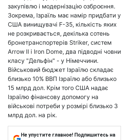
закупівлю і модернізацію озброєння.
Зокрема, Ізраїль має намір придбати у
США винищувачі F-35, кількість яких
не розкривається, декілька сотень
бронетранспортерів Striker, систем
Arrow II і Iron Dome, два підводні човни
класу "Дельфін" - у Німеччини.
Військовий бюджет Ізраїлю складає
близько 10% ВВП Ізраїлю або близько
15 млрд дол. Крім того США надає
Ізраїлю фінансову допомогу на
військові потреби у розмірі близько 3
млрд дол. на рік.
Не упустите главное! Подпишитесь на