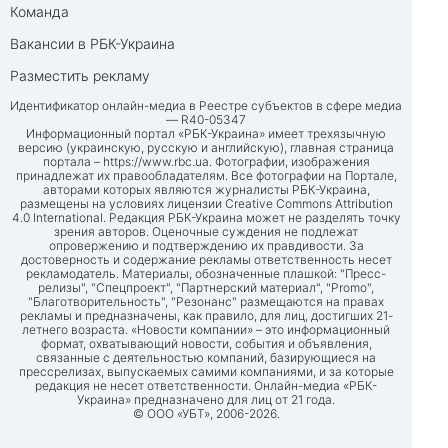
Команда
Вакансии в РБК-Украина
Разместить рекламу
Идентификатор онлайн-медиа в Реестре субъектов в сфере медиа
— R40-05347
Информационный портал «РБК-Украина» имеет трехязычную
версию (украинскую, русскую и английскую), главная страница
портала –
https://www.rbc.ua
. Фотографии, изображения
принадлежат их правообладателям. Все фотографии на Портале,
авторами которых являются журналисты РБК-Украина,
размещены на условиях лицензии Creative Commons Attribution
4.0 International. Редакция РБК-Украина может не разделять точку
зрения авторов. Оценочные суждения не подлежат
опровержению и подтверждению их правдивости. За
достоверность и содержание рекламы ответственность несет
рекламодатель. Материалы, обозначенные плашкой: "Пресс-
релизы", "Спецпроект", "Партнерский материал", "Promo",
"Благотворительность", "Резонанс" размещаются на правах
рекламы и предназначены, как правило, для лиц, достигших 21-
летнего возраста. «Новости компании» – это информационный
формат, охватывающий новости, события и объявления,
связанные с деятельностью компаний, базирующиеся на
прессрелизах, выпускаемых самими компаниями, и за которые
редакция не несет ответственности. Онлайн-медиа «РБК-
Украина» предназначено для лиц от 21 года.
© ООО «УБТ», 2006-2026.