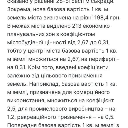
сказано у рішенні 28-ої сесії міськради.
Зокрема, нова базова вартість 1 кв. м
земель міста визначена на рівні 198,4 грн.
В межах міста виділено 213 економіко-
планувальних зон з коефіцієнтом
містобудівної цінності від 2,67 до 0,31,
тобто у центрі міста базова вартість 1 кв.
м землі множиться на 2,67, на периферії –
на 0,31. Крім того, введені коефіцієнти
залежно від цільового призначення
земель. Наприклад, базова вартість 1 кв.
м землі, призначена для комерційного
використання, множиться на коефіцієнт
2,5, для промислового виробництва – на
1,2, рекреаційного призначення – на 0,5.
Попередня базова вартість 1 кв. м землі з