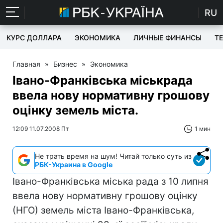
RU
КУРС ДОЛЛАРА
ЭКОНОМИКА
ЛИЧНЫЕ ФИНАНСЫ
T
Главная
»
Бизнес
»
Экономика
Івано-Франківська міськрада
ввела нову нормативну грошову
оцінку земель міста.
12:09 11.07.2008 Пт
1 мин
Не трать время на шум! Читай только суть из
РБК-Украина в Google
Івано-Франківська міська рада з 10 липня
ввела нову нормативну грошову оцінку
(НГО) земель міста Івано-Франківська,