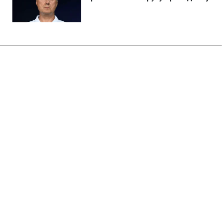
Главная
»
Бизнес
»
Tech
Худший год в истории
человечества: ученые
обнаружили причину
глобальной катастрофы
08:12 08.08.2026 Сб
2 мин
Наши предки наблюдали солнце без
тепла и летний снег
ОЛЬГА ЗАВАДА