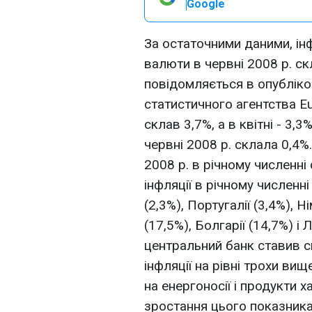
Google
За остаточними даними, інф
валюти в червні 2008 р. ск
повідомляється в опубліко
статистичного агентства Eu
склав 3,7%, а в квітні - 3,3
червні 2008 р. склала 0,4%.
2008 р. в річному численні
інфляції в річному численн
(2,3%), Португалії (3,4%), Н
(17,5%), Болгарії (14,7%) і
центральний банк ставив с
інфляції на рівні трохи вищ
на енергоносії і продукти 
зростання цього показника