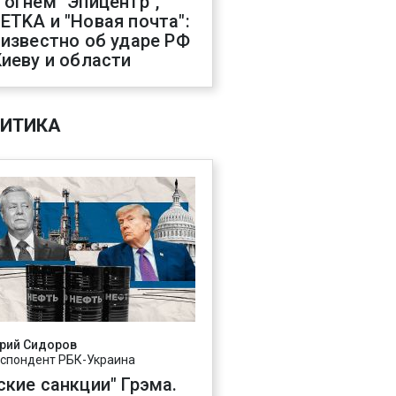
 огнем "Эпицентр",
ETKA и "Новая почта":
 известно об ударе РФ
Киеву и области
ИТИКА
рий Сидоров
спондент РБК-Украина
ские санкции" Грэма.