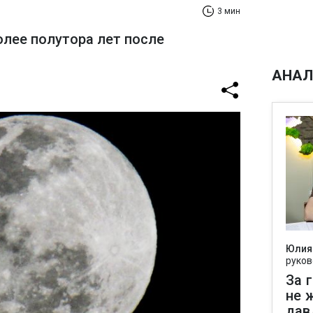
3 мин
олее полутора лет после
АНАЛ
Юлия
руков
За 
не 
дав