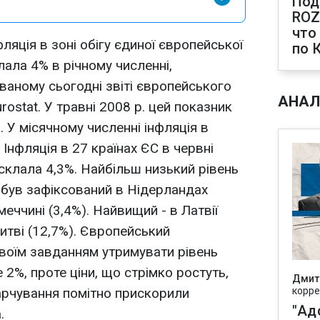
Под
ROZ
что
ляція в зоні обігу єдиної європейської
по 
лала 4% в річному численні,
ваному сьогодні звіті європейського
АНАЛ
rostat. У травні 2008 р. цей показник
%. У місячному численні інфляція в
 Інфляція в 27 країнах ЄС в червні
 склала 4,3%. Найбільш низький рівень
і був зафіксований в Нідерландах
імеччині (3,4%). Найвищий - в Латвії
 Литві (12,7%). Європейський
воїм завданням утримувати рівень
е 2%, проте ціни, що стрімко ростуть,
Дмит
харчування помітно прискорили
корре
"Ад
.