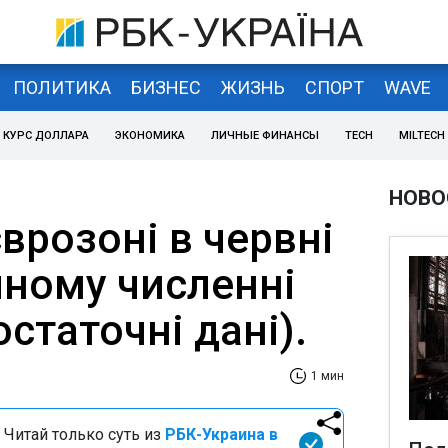
ПОЛИТИКА
БИЗНЕС
ЖИЗНЬ
СПОРТ
WAVE
КУРС ДОЛЛАРА
ЭКОНОМИКА
ЛИЧНЫЕ ФИНАНСЫ
TECH
MILTECH
НОВО
єврозоні в червні
ічному численні
остаточні дані).
1 мин
 Читай только суть из
РБК-Украина в