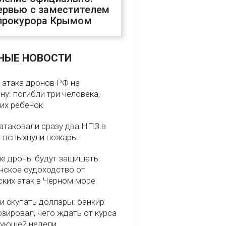
ервью с заместителем
прокурора Крымом
НЫЕ НОВОСТИ
 атака дронов РФ на
у: погибли три человека,
них ребенок
атаковали сразу два НПЗ в
: вспыхнули пожары
е дроны будут защищать
нское судоходство от
ских атак в Черном море
и скупать доллары: банкир
зировал, чего ждать от курса
дующей недели