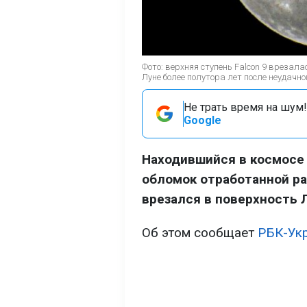
Фото: верхняя ступень Falcon 9 врезала
Луне более полутора лет после неудачно
Не трать время на шум!
Google
Находившийся в космосе
обломок отработанной ра
врезался в поверхность 
Об этом сообщает
РБК-Ук