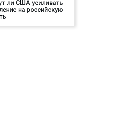
ут ли США усиливать
ление на российскую
ть