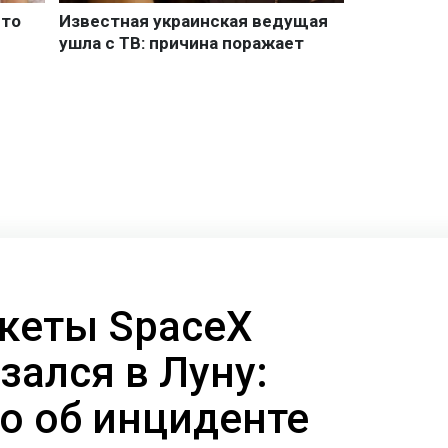
кеты SpaceX
езался в Луну:
но об инциденте