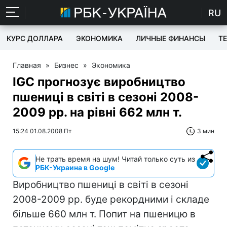
RU
КУРС ДОЛЛАРА
ЭКОНОМИКА
ЛИЧНЫЕ ФИНАНСЫ
T
Главная
»
Бизнес
»
Экономика
IGC прогнозує виробництво
пшениці в світі в сезоні 2008-
2009 рр. на рівні 662 млн т.
15:24 01.08.2008 Пт
3 мин
Не трать время на шум! Читай только суть из
РБК-Украина в Google
Виробництво пшениці в світі в сезоні
2008-2009 рр. буде рекордними і складе
більше 660 млн т. Попит на пшеницю в