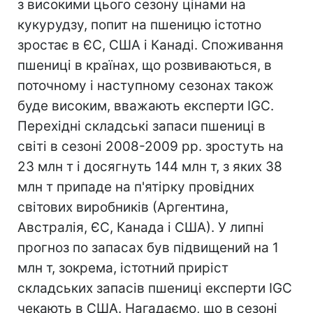
з високими цього сезону цінами на
кукурудзу, попит на пшеницю істотно
зростає в ЄС, США і Канаді. Споживання
пшениці в країнах, що розвиваються, в
поточному і наступному сезонах також
буде високим, вважають експерти IGC.
Перехідні складські запаси пшениці в
світі в сезоні 2008-2009 рр. зростуть на
23 млн т і досягнуть 144 млн т, з яких 38
млн т припаде на п'ятірку провідних
світових виробників (Аргентина,
Австралія, ЄС, Канада і США). У липні
прогноз по запасах був підвищений на 1
млн т, зокрема, істотний приріст
складських запасів пшениці експерти IGC
чекають в США. Нагадаємо, що в сезоні