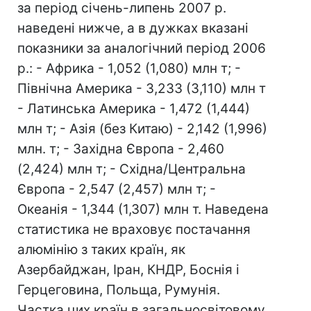
за період січень-липень 2007 р.
наведені нижче, а в дужках вказані
показники за аналогічний період 2006
р.: - Африка - 1,052 (1,080) млн т; -
Північна Америка - 3,233 (3,110) млн т
- Латинська Америка - 1,472 (1,444)
млн т; - Азія (без Китаю) - 2,142 (1,996)
млн. т; - Західна Європа - 2,460
(2,424) млн т; - Східна/Центральна
Європа - 2,547 (2,457) млн т; -
Океанія - 1,344 (1,307) млн т. Наведена
статистика не враховує постачання
алюмінію з таких країн, як
Азербайджан, Іран, КНДР, Боснія і
Герцеговина, Польща, Румунія.
Частка цих країн в загальносвітовому