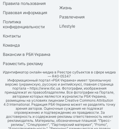
Правила пользования
Жизнь
Правовая информация
Развлечения
Политика
Lifestyle
конфиденциальности
Контакты
Команда
Вакансии в РБК-Украина
Разместить рекламу
Идентификатор онлайн-медиа в Реестре субъектов в сфере медиа
— R40-05347
Информационный портал «РБК-Украина» имеет трехязычную
версию (украинскую, русскую и английскую), главная страница
портала –
https://www.rbc.ua
. Фотографии, изображения
принадлежат их правообладателям. Все фотографии на Портале,
авторами которых являются журналисты РБК-Украина,
размещены на условиях лицензии Creative Commons Attribution
4.0 International. Редакция РБК-Украина может не разделять точку
зрения авторов. Оценочные суждения не подлежат
опровержению и подтверждению их правдивости. За
достоверность и содержание рекламы ответственность несет
рекламодатель. Материалы, обозначенные плашкой: "Пресс-
релизы", "Спецпроект", "Партнерский материал", "Promo",
"Благотворительность", "Резонанс" размещаются на правах