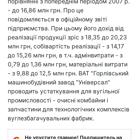
порівнянні з попереднім періодом 2007 р.
- до 16,86 млн грн. Про це
повідомляється в офіційному звіті
підприємства. При цьому його дохід від
реалізації продукції зріс з 18,35 до 20,23
млн грн, собівартість реалізації - з 14,17
до 15,26 млн грн, в т.ч. адмінвитрати - з
0,79 до 1,36 млн грн, матеріальні витрати
- з 9,88 до 12,5 млн грн. ВАТ "Горлівський
машинобудівний завод "Універсал"
проводить устаткування для вугільної
промисловості - очисні комбайни і
запчастини для технологічних комплексів
вуглезбагачувальних фабрик.
Не упустите главное! Подпишитесь на