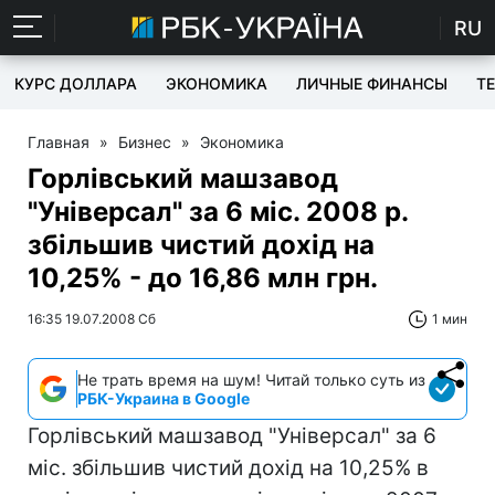
RU
КУРС ДОЛЛАРА
ЭКОНОМИКА
ЛИЧНЫЕ ФИНАНСЫ
T
Главная
»
Бизнес
»
Экономика
Горлівський машзавод
"Універсал" за 6 міс. 2008 р.
збільшив чистий дохід на
10,25% - до 16,86 млн грн.
16:35 19.07.2008 Сб
1 мин
Не трать время на шум! Читай только суть из
РБК-Украина в Google
Горлівський машзавод "Універсал" за 6
міс. збільшив чистий дохід на 10,25% в