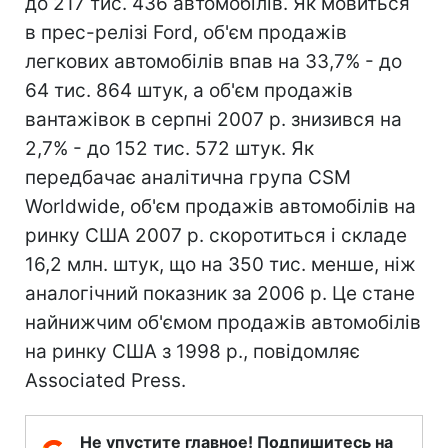
до 217 тис. 436 автомобілів. Як мовиться
в прес-релізі Ford, об'єм продажів
легкових автомобілів впав на 33,7% - до
64 тис. 864 штук, а об'єм продажів
вантажівок в серпні 2007 р. знизився на
2,7% - до 152 тис. 572 штук. Як
передбачає аналітична група CSM
Worldwide, об'єм продажів автомобілів на
ринку США 2007 р. скоротиться і складе
16,2 млн. штук, що на 350 тис. менше, ніж
аналогічний показник за 2006 р. Це стане
найнижчим об'ємом продажів автомобілів
на ринку США з 1998 р., повідомляє
Associated Press.
Не упустите главное! Подпишитесь на