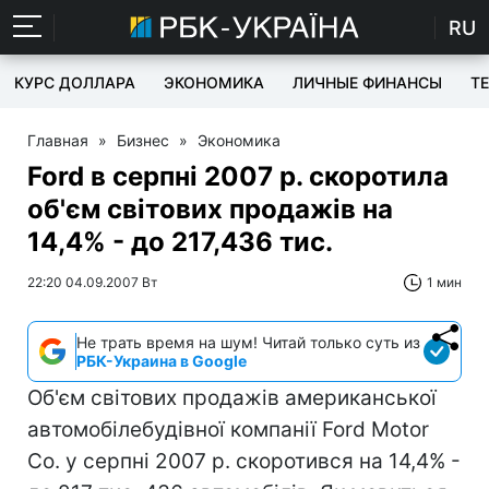
RU
КУРС ДОЛЛАРА
ЭКОНОМИКА
ЛИЧНЫЕ ФИНАНСЫ
T
Главная
»
Бизнес
»
Экономика
Ford в серпні 2007 р. скоротила
об'єм світових продажів на
14,4% - до 217,436 тис.
22:20 04.09.2007 Вт
1 мин
Не трать время на шум! Читай только суть из
РБК-Украина в Google
Об'єм світових продажів американської
автомобілебудівної компанії Ford Motor
Co. у серпні 2007 р. скоротився на 14,4% -