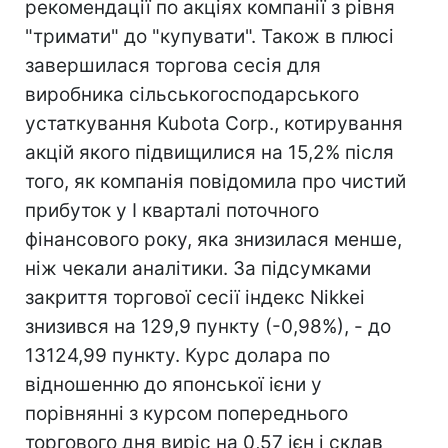
рекомендації по акціях компанії з рівня
"тримати" до "купувати". Також в плюсі
завершилася торгова сесія для
виробника сільськогосподарського
устаткування Kubota Corp., котирування
акцій якого підвищилися на 15,2% після
того, як компанія повідомила про чистий
прибуток у I кварталі поточного
фінансового року, яка знизилася менше,
ніж чекали аналітики. За підсумками
закриття торгової сесії індекс Nikkei
знизився на 129,9 пункту (-0,98%), - до
13124,99 пункту. Курс долара по
відношенню до японської ієни у
порівнянні з курсом попереднього
торгового дня виріс на 0,57 ієн і склав