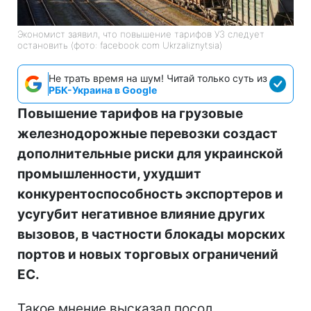
Экономист заявил, что повышение тарифов УЗ следует
остановить (фото: facebook com Ukrzaliznytsia)
Не трать время на шум! Читай только суть из
РБК-Украина в Google
Повышение тарифов на грузовые
железнодорожные перевозки создаст
дополнительные риски для украинской
промышленности, ухудшит
конкурентоспособность экспортеров и
усугубит негативное влияние других
вызовов, в частности блокады морских
портов и новых торговых ограничений
ЕС.
Такое мнение высказал посол