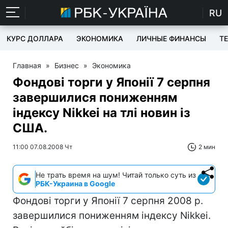
RU
КУРС ДОЛЛАРА
ЭКОНОМИКА
ЛИЧНЫЕ ФИНАНСЫ
T
Главная
»
Бизнес
»
Экономика
Фондові торги у Японії 7 серпня
завершилися пониженням
індексу Nikkei на тлі новин із
США.
11:00 07.08.2008 Чт
2 мин
Не трать время на шум! Читай только суть из
РБК-Украина в Google
Фондові торги у Японії 7 серпня 2008 р.
завершилися пониженням індексу Nikkei.