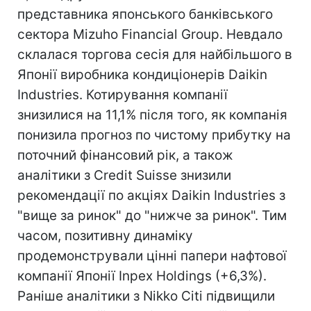
представника японського банківського
сектора Mizuho Financial Group. Невдало
склалася торгова сесія для найбільшого в
Японії виробника кондиціонерів Daikin
Industries. Котирування компанії
знизилися на 11,1% після того, як компанія
понизила прогноз по чистому прибутку на
поточний фінансовий рік, а також
аналітики з Credit Suisse знизили
рекомендації по акціях Daikin Industries з
"вище за ринок" до "нижче за ринок". Тим
часом, позитивну динаміку
продемонстрували цінні папери нафтової
компанії Японії Inpex Holdings (+6,3%).
Раніше аналітики з Nikko Citi підвищили