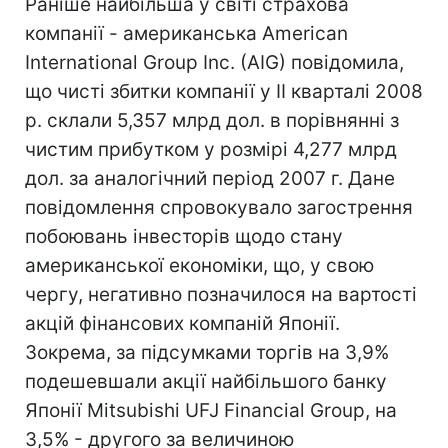
Раніше найбільша у світі страхова
компанії - американська American
International Group Inc. (AIG) повідомила,
що чисті збитки компанії у II кварталі 2008
р. склали 5,357 млрд дол. в порівнянні з
чистим прибутком у розмірі 4,277 млрд
дол. за аналогічний період 2007 г. Дане
повідомлення спровокувало загострення
побоювань інвесторів щодо стану
американської економіки, що, у свою
чергу, негативно позначилося на вартості
акцій фінансових компаній Японії.
Зокрема, за підсумками торгів на 3,9%
подешевшали акції найбільшого банку
Японії Mitsubishi UFJ Financial Group, на
3,5% - другого за величиною