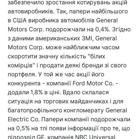
забезпечило зростання котирувань акцій
автовиробників. Так, папери найбільшого
в США виробника автомобілів General
Motors Corp. подорожчали на 0,4%. Згідно
з даними американських ЗМІ, General
Motors Corp. може найближчим часом
скоротити значну кількість "білих
комірців" і продати деякі бренди зі свого
портфеля. У той же час акції його
конкурента - компанії Ford Motor Co. -
додали 1,8% в ціні. Вдало склалася
ситуація на торгових майданчиках і для
багатопрофільного конгломерату General
Electric Co. Папери компанії подорожчали
на 0,5% на тлі появи інформації про те, що
підрозділ GE, компанія NBC Universal,