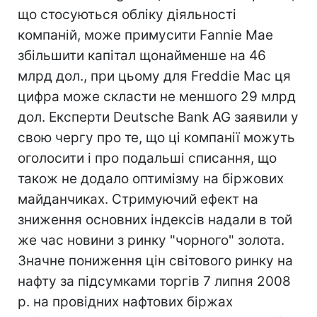
що стосуються обліку діяльності
компаній, може примусити Fannie Mae
збільшити капітал щонайменше на 46
млрд дол., при цьому для Freddie Mac ця
цифра може скласти не меншого 29 млрд
дол. Експерти Deutsche Bank AG заявили у
свою чергу про те, що ці компанії можуть
оголосити і про подальші списання, що
також не додало оптимізму на біржових
майданчиках. Стримуючий ефект на
зниження основних індексів надали в той
же час новини з ринку "чорного" золота.
Значне пониження цін світового ринку на
нафту за підсумками торгів 7 липня 2008
р. на провідних нафтових біржах