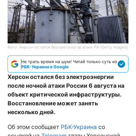
Фото: Херсон остался без света из-за атаки РФ (Getty Images)
Не трать время на шум! Читай только суть из
РБК-Украина в Google
Херсон остался без электроэнергии
после ночной атаки России 6 августа на
объект критической инфраструктуры.
Восстановление может занять
несколько дней.
Об этом сообщает
РБК-Украина
со
ссылкой на
Telegram
главы Херсонской