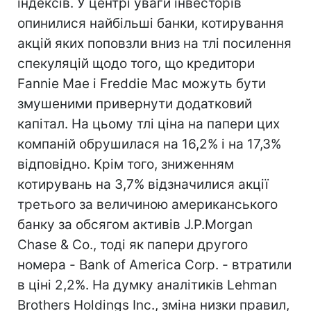
індексів. У центрі уваги інвесторів
опинилися найбільші банки, котирування
акцій яких поповзли вниз на тлі посилення
спекуляцій щодо того, що кредитори
Fannie Mae і Freddie Mac можуть бути
змушеними привернути додатковий
капітал. На цьому тлі ціна на папери цих
компаній обрушилася на 16,2% і на 17,3%
відповідно. Крім того, зниженням
котирувань на 3,7% відзначилися акції
третього за величиною американського
банку за обсягом активів J.P.Morgan
Chase & Co., тоді як папери другого
номера - Bank of America Corp. - втратили
в ціні 2,2%. На думку аналітиків Lehman
Brothers Holdings Inc., зміна низки правил,