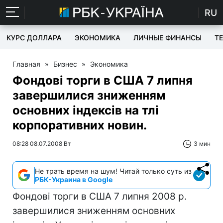
RU
КУРС ДОЛЛАРА
ЭКОНОМИКА
ЛИЧНЫЕ ФИНАНСЫ
T
Главная
»
Бизнес
»
Экономика
Фондові торги в США 7 липня
завершилися зниженням
основних індексів на тлі
корпоративних новин.
08:28 08.07.2008 Вт
3 мин
Не трать время на шум! Читай только суть из
РБК-Украина в Google
Фондові торги в США 7 липня 2008 р.
завершилися зниженням основних