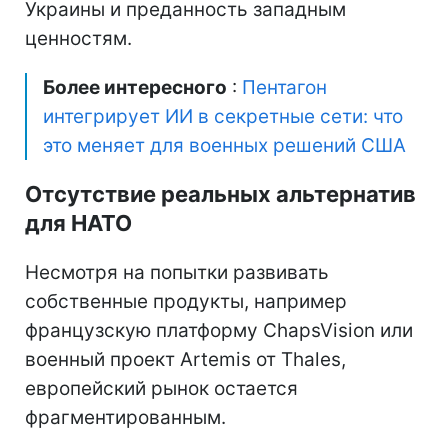
Украины и преданность западным
ценностям.
Более интересного
:
Пентагон
интегрирует ИИ в секретные сети: что
это меняет для военных решений США
Отсутствие реальных альтернатив
для НАТО
Несмотря на попытки развивать
собственные продукты, например
французскую платформу ChapsVision или
военный проект Artemis от Thales,
европейский рынок остается
фрагментированным.