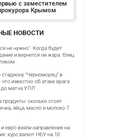
ервью с заместителем
прокурора Крымом
НЫЕ НОВОСТИ
ся не нужно". Когда будет
ание и вернется ли жара: блиц
птиком
о стадиону "Черноморец" в
 что известно об атаке врага
ь до матча УПЛ
 продукты: сколько стоят
речка, яйца, масло и молоко 7
и евро взяли направление на
ие: курс валют НБУ на 10