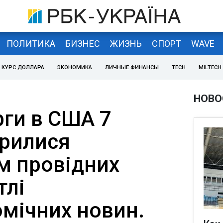
ПОЛИТИКА
БИЗНЕС
ЖИЗНЬ
СПОРТ
WAVE
КУРС ДОЛЛАРА
ЭКОНОМИКА
ЛИЧНЫЕ ФИНАНСЫ
TECH
MILTECH
НОВО
рги в США 7
крилися
 провідних
тлі
мічних новин.