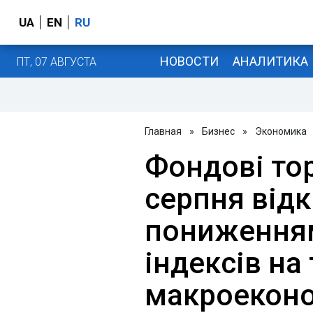
UA
EN
RU
НОВОСТИ
АНАЛИТИКА
ПТ, 07 АВГУСТА
Главная
»
Бизнес
»
Экономика
Фондові то
серпня від
пониженням
індексів на 
макроеконо