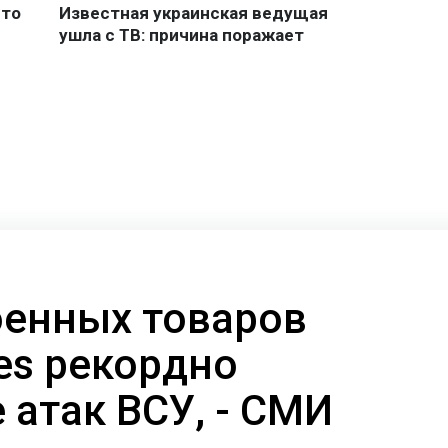
енных товаров
ies рекордно
 атак ВСУ, - СМИ