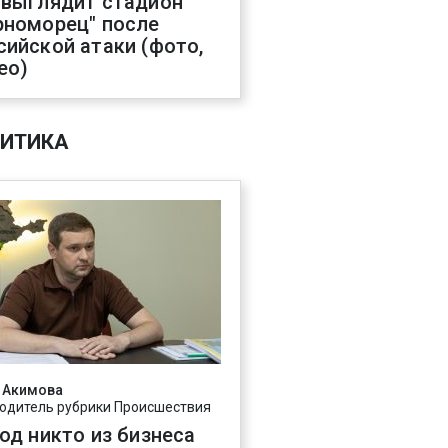
 выглядит стадион
рноморец" после
сийской атаки (фото,
ео)
ИТИКА
 Акимова
одитель рубрики Происшествия
год никто из бизнеса