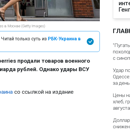
инт
Ген
es в Москве (Getty Images)
ГЛАВ
 Читай только суть из
РБК-Украина в
"Пугать
похолод
с сино
berries продали товаров военного
лиарда рублей. Однако удары ВСУ
Удар п
Одессе:
за ден
раина
со ссылкой на издание
Цены на
хлеб, г
августа
Доллар 
снижен