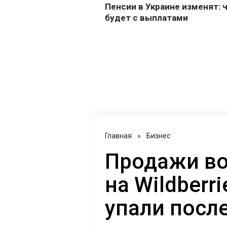
Главная
»
Бизнес
Продажи во
на Wildberr
упали после