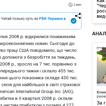
Как
"Че
2 мин
рос
вид
 Читай только суть из
РБК-Украина в
АНАЛ
пня 2008 р. відкрилися пониженням
макроекономічних новин. Сьогодні до
ство праці США повідомило, що число
і допомоги з безробіття за тиждень,
008 р., зросло на 7 тис. порівняно з
переднього тижня і склало 455 тис.
ення цього показника складе 430 тис.
есія для найбільшої в світі страхової
rican International Group Inc. (AIG),
Юлия
руков
 збитки в II кварталі 2008 р. склали
За 
з чистим прибутком у розмірі 4,277