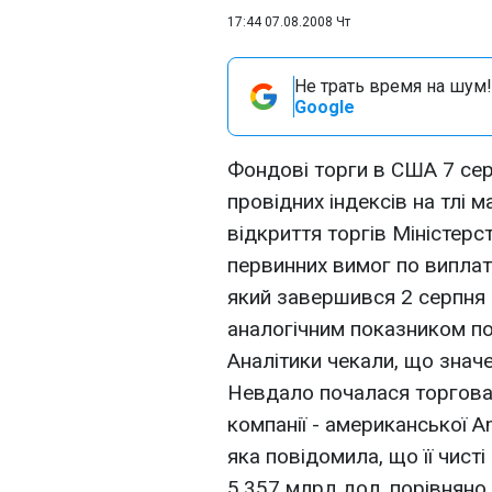
17:44 07.08.2008 Чт
Не трать время на шум!
Google
Фондові торги в США 7 сер
провідних індексів на тлі 
відкриття торгів Міністер
первинних вимог по виплат
який завершився 2 серпня 2
аналогічним показником по
Аналітики чекали, що знач
Невдало почалася торгова с
компанії - американської Ame
яка повідомила, що її чисті
5,357 млрд дол. порівняно 