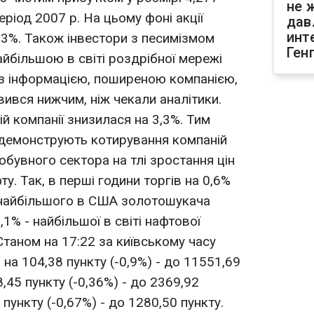
не 
еріод 2007 р. На цьому фоні акції
дав
инт
3%. Також інвестори з песимізмом
Ген
йбільшою в світі роздрібної мережі
о з інформацією, поширеною компанією,
вився нижчим, ніж чекали аналітики.
ій компанії знизилася на 3,3%. Тим
 демонструють котирування компаній
обувного сектора на тлі зростання цін
ту. Так, в перші години торгів на 0,6%
 найбільшого в США золотошукача
,1% - найбільшої в світі нафтової
 Станом на 17:22 за київському часу
на 104,38 пункту (-0,9%) - до 11551,69
8,45 пункту (-0,36%) - до 2369,92
9 пункту (-0,67%) - до 1280,50 пункту.