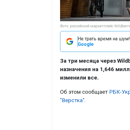
Фото: российский маркетплейс Wildberri
Не трать время на шум!
Google
За три месяца через Wild
назначения на 1,646 мил
изменили все.
Об этом сообщает
РБК-Ук
"Верстка".