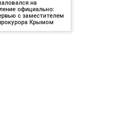
жаловался на
ление официально:
ервью с заместителем
прокурора Крымом