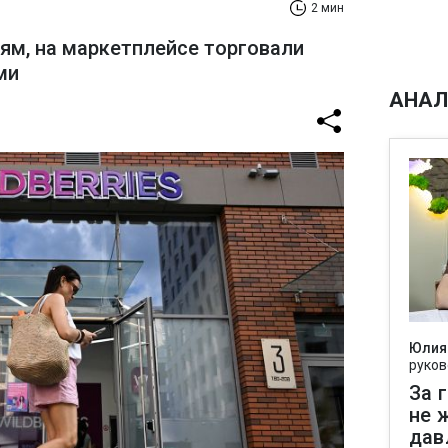
2 мин
ям, на маркетплейсе торговали
ми
АНАЛ
Юлия
руков
За 
не 
дав