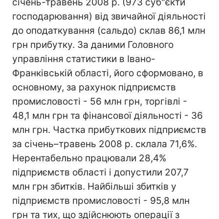
січень-травень 2008 р. (973 суб"єкти
господарювання) від звичайної діяльності
до оподаткування (сальдо) склав 86,1 млн
грн прибутку. За даними Головного
управління статистики в Івано-
Франківській області, його сформовано, в
основному, за рахунок підприємств
промисловості - 56 млн грн, торгівлі -
48,1 млн грн та фінансової діяльності - 36
млн грн. Частка прибуткових підприємств
за січень–травень 2008 р. склала 71,6%.
Нерентабельно працювали 28,4%
підприємств області і допустили 207,7
млн грн збитків. Найбільші збитків у
підприємств промисловості - 95,8 млн
грн та тих, що здійснюють операції з