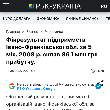
RU
КУРС ДОЛЛАРА
ЭКОНОМИКА
ЛИЧНЫЕ ФИНАНСЫ
T
Главная
»
Бизнес
»
Экономика
Фінрезультат підприємств
Івано-Франківської обл. за 5
міс. 2008 р. склав 86,1 млн грн
прибутку.
17:36 09.07.2008 Ср
1 мин
Не трать время на шум! Читай только суть из
РБК-Украина в Google
Фінансовий результат підприємств і
організацій Івано-Франківської обл. за