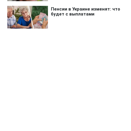
Главная
»
Бизнес
»
Tech
GTA 6 могут запустить без
мультиплеера: Rockstar
отложит главную фишку
15:17 10.08.2026 Пн
2 мин
Что можно ожидать от презентации игры?
ОЛЬГА ЗАВАДА