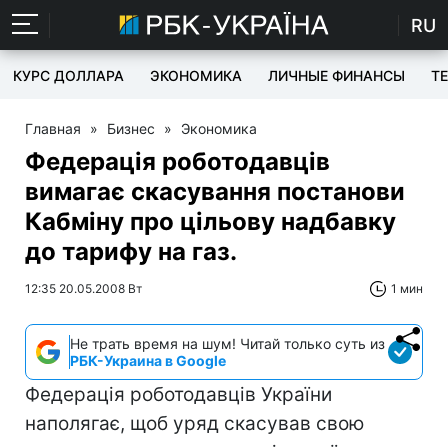
RU
КУРС ДОЛЛАРА
ЭКОНОМИКА
ЛИЧНЫЕ ФИНАНСЫ
T
Главная
»
Бизнес
»
Экономика
Федерація роботодавців
вимагає скасування постанови
Кабміну про цільову надбавку
до тарифу на газ.
12:35 20.05.2008 Вт
1 мин
Не трать время на шум! Читай только суть из
РБК-Украина в Google
Федерація роботодавців України
наполягає, щоб уряд скасував свою