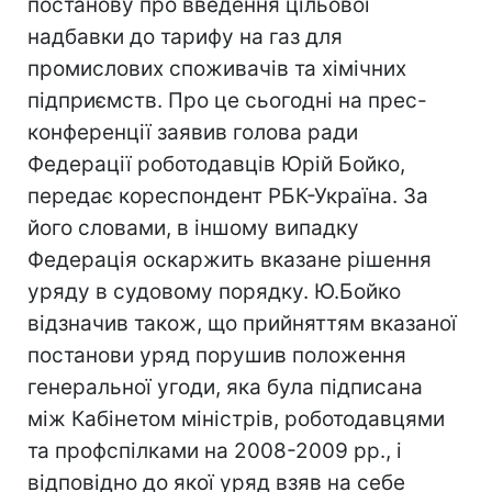
постанову про введення цільової
надбавки до тарифу на газ для
промислових споживачів та хімічних
підприємств. Про це сьогодні на прес-
конференції заявив голова ради
Федерації роботодавців Юрій Бойко,
передає кореспондент РБК-Україна. За
його словами, в іншому випадку
Федерація оскаржить вказане рішення
уряду в судовому порядку. Ю.Бойко
відзначив також, що прийняттям вказаної
постанови уряд порушив положення
генеральної угоди, яка була підписана
між Кабінетом міністрів, роботодавцями
та профспілками на 2008-2009 рр., і
відповідно до якої уряд взяв на себе