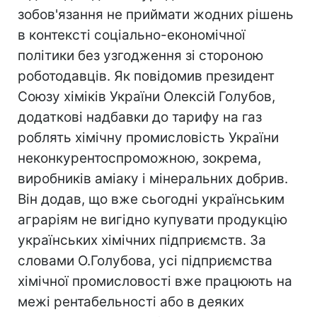
зобов'язання не приймати жодних рішень
в контексті соціально-економічної
політики без узгодження зі стороною
роботодавців. Як повідомив президент
Союзу хіміків України Олексій Голубов,
додаткові надбавки до тарифу на газ
роблять хімічну промисловість України
неконкурентоспроможною, зокрема,
виробників аміаку і мінеральних добрив.
Він додав, що вже сьогодні українським
аграріям не вигідно купувати продукцію
українських хімічних підприємств. За
словами О.Голубова, усі підприємства
хімічної промисловості вже працюють на
межі рентабельності або в деяких