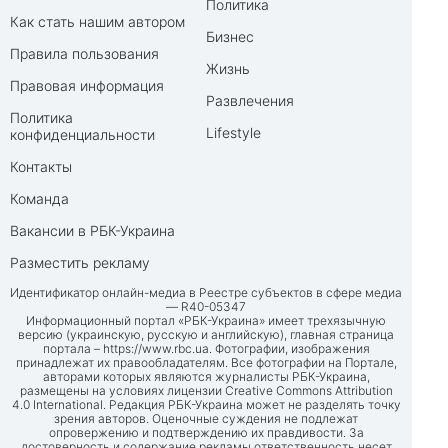
Политика
Как стать нашим автором
Бизнес
Правила пользования
Жизнь
Правовая информация
Развлечения
Политика
Lifestyle
конфиденциальности
Контакты
Команда
Вакансии в РБК-Украина
Разместить рекламу
Идентификатор онлайн-медиа в Реестре субъектов в сфере медиа
— R40-05347
Информационный портал «РБК-Украина» имеет трехязычную
версию (украинскую, русскую и английскую), главная страница
портала –
https://www.rbc.ua
. Фотографии, изображения
принадлежат их правообладателям. Все фотографии на Портале,
авторами которых являются журналисты РБК-Украина,
размещены на условиях лицензии Creative Commons Attribution
4.0 International. Редакция РБК-Украина может не разделять точку
зрения авторов. Оценочные суждения не подлежат
опровержению и подтверждению их правдивости. За
достоверность и содержание рекламы ответственность несет