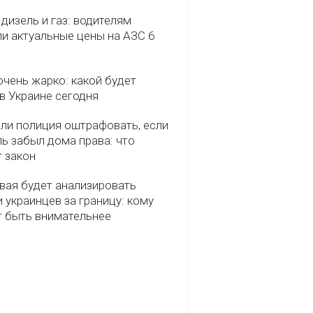
 дизель и газ: водителям
ли актуальные цены на АЗС 6
очень жарко: какой будет
в Украине сегодня
ли полиция оштрафовать, если
ь забыл дома права: что
т закон
вая будет анализировать
 украинцев за границу: кому
т быть внимательнее