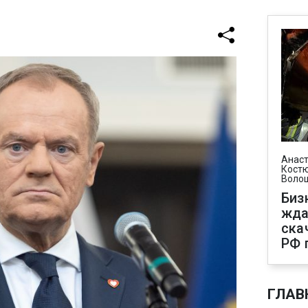
Анаст
Костю
Воло
Биз
жда
ска
РФ 
ГЛАВ