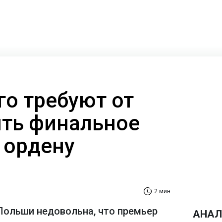
го требуют от
ять финальное
 ордену
2 мин
Польши недовольна, что премьер
АНАЛ