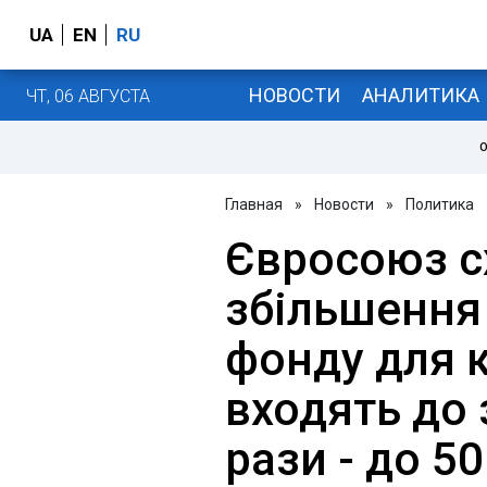
UA
EN
RU
НОВОСТИ
АНАЛИТИКА
ЧТ, 06 АВГУСТА
О
Главная
»
Новости
»
Политика
Євросоюз с
збільшення
фонду для к
входять до 
рази - до 5