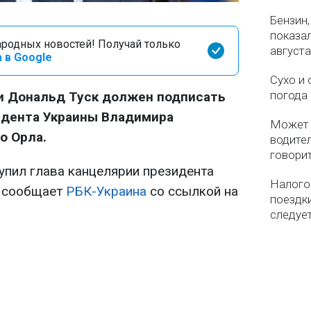
Бензин,
показа
родных новостей! Получай только
августа
 в Google
Сухо и 
погода 
 Дональд Туск должен подписать
идента Украины Владимира
Может 
о Орла.
водител
говори
упил глава канцелярии президента
Налого
, сообщает
РБК-Украина
со ссылкой на
поездки
следуе