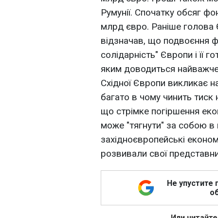
Румунії. Спочатку обсяг фо
млрд євро. Раніше голова
відзначав, що подвоєння 
солідарність" Європи і її г
яким доводиться найважче 
Східної Європи викликає на
багато в чому чинить тиск
що стрімке погіршення еко
може "тягнути" за собою в п
західноєвропейські економі
розвивали свої представни
Не упустите 
об
Или читайте