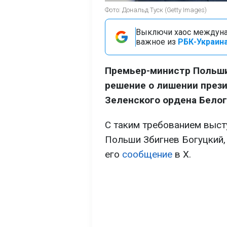
Фото: Дональд Туск (Getty Images)
Выключи хаос междуна
важное из
РБК-Украина
Премьер-министр Польши
решение о лишении през
Зеленского ордена Белог
С таким требованием выст
Польши Збигнев Богуцкий
его
сообщение
в X.