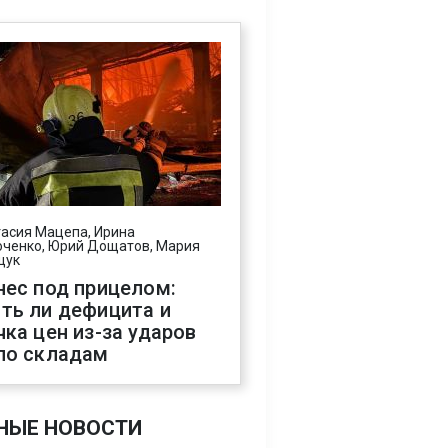
асия Мацепа, Ирина
ченко, Юрий Дощатов, Мария
щук
нес под прицелом:
ть ли дефицита и
чка цен из-за ударов
по складам
НЫЕ НОВОСТИ