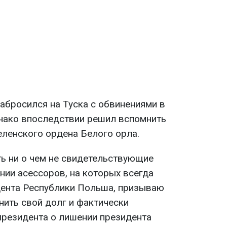
абросился на Туска с обвинениями в
днако впоследствии решил вспомнить
еленского ордена Белого орла.
ть ни о чем не свидетельствующие
ении асессоров, на которых всегда
дента Республики Польша, призываю
нить свой долг и фактически
президента о лишении президента