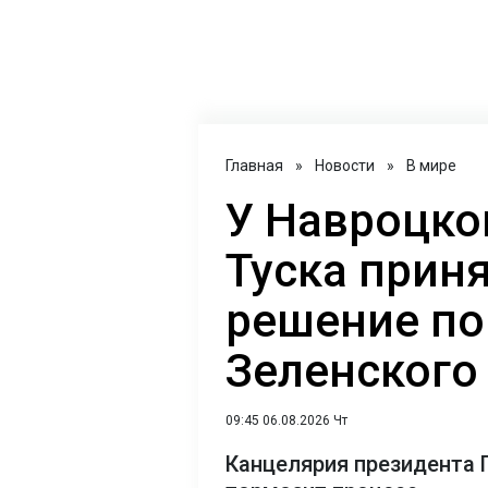
Главная
»
Новости
»
В мире
У Навроцко
Туска прин
решение по
Зеленского
09:45 06.08.2026 Чт
Канцелярия президента 