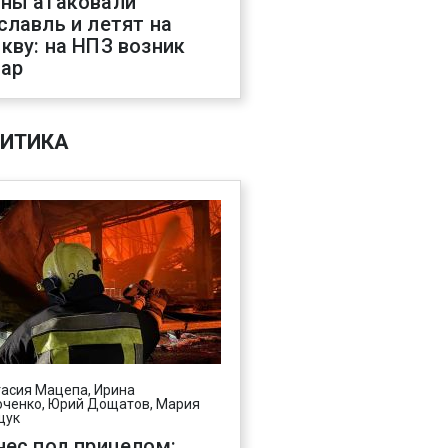
ны атаковали
славль и летят на
кву: на НПЗ возник
ар
ИТИКА
асия Мацепа, Ирина
ченко, Юрий Дощатов, Мария
щук
нес под прицелом: