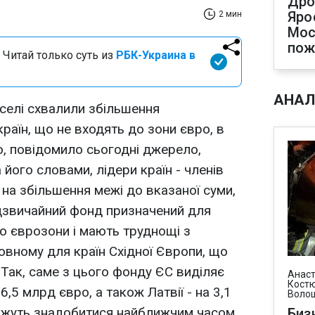
Дро
Яро
2 мин
Мос
пож
 Читай только суть из
РБК-Украина в
АНАЛ
сселі схвалили збільшення
раїн, що не входять до зони євро, в
о, повідомило сьогодні джерело,
 його словами, лідери країн - членів
 на збільшення межі до вказаної суми,
адзвичайний фонд призначений для
до єврозони і мають труднощі з
овному для країн Східної Європи, що
 Так, саме з цього фонду ЄС виділяє
Анаст
Костю
,5 млрд євро, а також Латвії - на 3,1
Воло
ожуть знадобитися найближчим часом
Биз