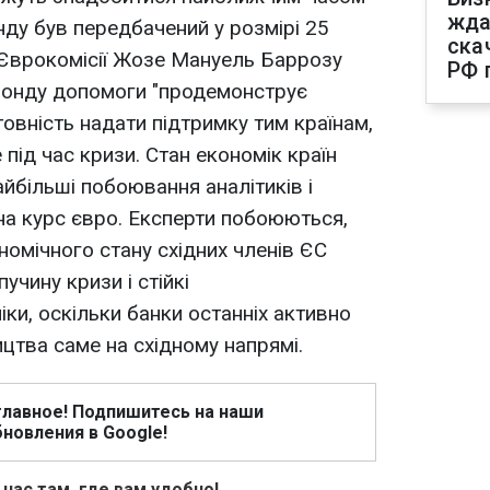
жда
нду був передбачений у розмірі 25
ска
 Єврокомісії Жозе Мануель Баррозу
РФ 
фонду допомоги "продемонструє
отовність надати підтримку тим країнам,
під час кризи. Стан економік країн
йбільші побоювання аналітиків і
 на курс євро. Експерти побоюються,
номічного стану східних членів ЄС
учину кризи і стійкі
ки, оскільки банки останніх активно
цтва саме на східному напрямі.
главное! Подпишитесь на наши
новления в Google!
 нас там, где вам удобно!