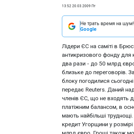
13:52 20.03.2009 Пт
Не трать время на шум!
Google
Лідери ЄС на саміті в Брю
антикризового фонду для к
два рази - до 50 млрд євр
близьке до переговорів. За
блоку погодилися сьогодні
передає Reuters. Даний н
членів ЄС, що не входять 
платіжним балансом, в осн
мають найбільші труднощі.
кредит Угорщини у розмірі 6
млрд євро. Гроші також м