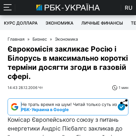
RU
КУРС ДОЛЛАРА
ЭКОНОМИКА
ЛИЧНЫЕ ФИНАНСЫ
T
Главная
»
Бизнес
»
Экономика
Єврокомісія закликає Росію і
Білорусь в максимально короткі
терміни досягти згоди в газовій
сфері.
14:43 28.12.2006 Чт
1 мин
Не трать время на шум! Читай только суть из
РБК-Украина в Google
Комісар Європейського союзу з питань
енергетики Андріс Пієбалгс закликав до