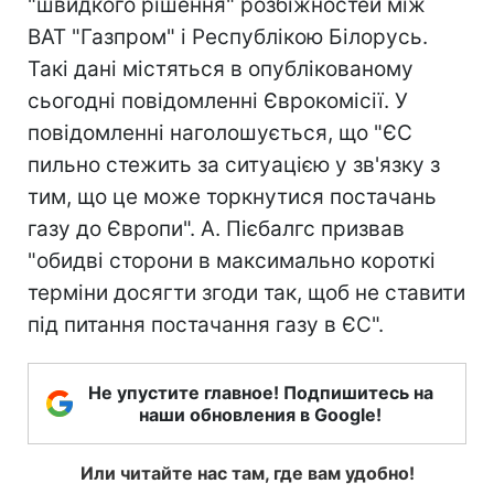
"швидкого рішення" розбіжностей між
ВАТ "Газпром" і Республікою Білорусь.
Такі дані містяться в опублікованому
сьогодні повідомленні Єврокомісії. У
повідомленні наголошується, що "ЄС
пильно стежить за ситуацією у зв'язку з
тим, що це може торкнутися постачань
газу до Європи". А. Пієбалгс призвав
"обидві сторони в максимально короткі
терміни досягти згоди так, щоб не ставити
під питання постачання газу в ЄС".
Не упустите главное! Подпишитесь на
наши обновления в Google!
Или читайте нас там, где вам удобно!