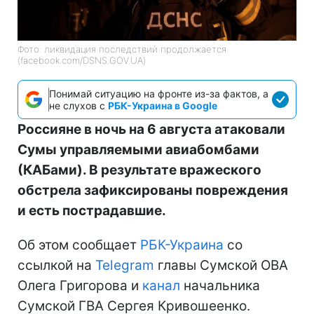
Фото: ликвидация последствий продолжается
(facebook.com/DSNS.GOV.UA)
Понимай ситуацию на фронте из-за фактов, а
не слухов с
РБК-Украина в Google
Россияне в ночь на 6 августа атаковали
Сумы управляемыми авиабомбами
(КАБами). В результате вражеского
обстрела зафиксированы повреждения
и есть пострадавшие.
Об этом сообщает
РБК-Украина
со
ссылкой на
Telegram
главы Сумской ОВА
Олега Григорова и
канал
начальника
Сумской ГВА Сергея Кривошеенко.