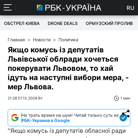
RU
ОБСТРЕЛ КИЕВА
DRONE DEALS
ОРМУЗСКИЙ ПРОЛИВ
Главная
»
Новости
»
Политика
Якщо комусь із депутатів
Львівської облради хочеться
покерувати Львовом, то хай
ідуть на наступні вибори мера, -
мер Львова.
21:28 07.10.2008 Вт
1 мин
Не трать время на шум! Читай только суть из
РБК-Украина в Google
"Якщо комусь із депутатів обласної ради