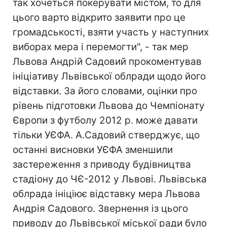
так хочеться покерувати містом, то для
цього варто відкрито заявити про це
громадськості, взяти участь у наступних
виборах мера і перемогти", - так мер
Львова Андрій Садовий прокоментував
ініціативу Львівської облради щодо його
відставки. За його словами, оцінки про
рівень підготовки Львова до Чемпіонату
Європи з футболу 2012 р. може давати
тільки УЄФА. А.Садовий стверджує, що
останні висновки УЄФА зменшили
застереження з приводу будівництва
стадіону до ЧЄ-2012 у Львові. Львівська
облрада ініціює відставку мера Львова
Андрія Садового. Звернення із цього
приводу до Львівської міської ради було