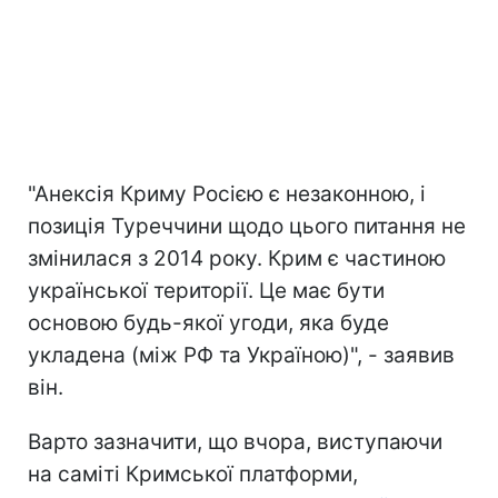
"Анексія Криму Росією є незаконною, і
позиція Туреччини щодо цього питання не
змінилася з 2014 року. Крим є частиною
української території. Це має бути
основою будь-якої угоди, яка буде
укладена (між РФ та Україною)", - заявив
він.
Варто зазначити, що вчора, виступаючи
на саміті Кримської платформи,