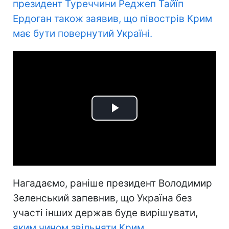
президент Туреччини Реджеп Тайїп
Ердоган також заявив, що півострів Крим
має бути повернутий Україні.
Play
Video
Нагадаємо, раніше президент Володимир
Зеленський запевнив, що Україна без
участі інших держав буде вирішувати,
яким чином звільняти Крим.