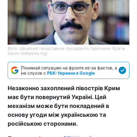
Фото: офіційний представник президента Туреччини Ібрагім
Калин (wikipedia.org)
Понимай ситуацию на фронте из-за фактов, а
не слухов с
РБК-Украина в Google
Незаконно захоплений півострів Крим
має бути повернутий Україні. Цей
механізм може бути покладений в
основу угоди між українською та
російською сторонами.