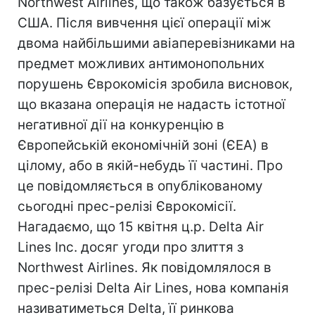
Northwest Airlines, що також базується в
США. Після вивчення цієї операції між
двома найбільшими авіаперевізниками на
предмет можливих антимонопольних
порушень Єврокомісія зробила висновок,
що вказана операція не надасть істотної
негативної дії на конкуренцію в
Європейській економічній зоні (ЄEA) в
цілому, або в якій-небудь її частині. Про
це повідомляється в опублікованому
сьогодні прес-релізі Єврокомісії.
Нагадаємо, що 15 квітня ц.р. Delta Air
Lines Inc. досяг угоди про злиття з
Northwest Airlines. Як повідомлялося в
прес-релізі Delta Air Lines, нова компанія
називатиметься Delta, її ринкова