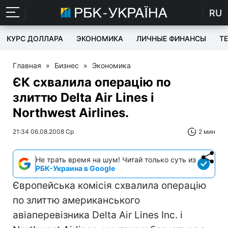
RU
КУРС ДОЛЛАРА
ЭКОНОМИКА
ЛИЧНЫЕ ФИНАНСЫ
T
Главная
»
Бизнес
»
Экономика
ЄК схвалила операцію по
злиттю Delta Air Lines і
Northwest Airlines.
21:34 06.08.2008 Ср
2 мин
Не трать время на шум! Читай только суть из
РБК-Украина в Google
Європейська комісія схвалила операцію
по злиттю американського
авіаперевізника Delta Air Lines Inc. і