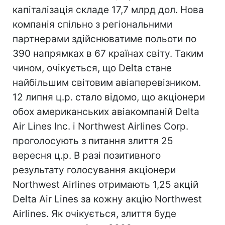
капіталізація складе 17,7 млрд дол. Нова
компанія спільно з регіональними
партнерами здійснюватиме польоти по
390 напрямках в 67 країнах світу. Таким
чином, очікується, що Delta стане
найбільшим світовим авіаперевізником.
12 липня ц.р. стало відомо, що акціонери
обох американських авіакомпаній Delta
Air Lines Inc. і Northwest Airlines Corp.
проголосують з питання злиття 25
вересня ц.р. В разі позитивного
результату голосування акціонери
Northwest Airlines отримають 1,25 акцій
Delta Air Lines за кожну акцію Northwest
Airlines. Як очікується, злиття буде