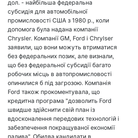
дол. - найбільша федеральна
субсидія для автомобільної
промисловості США з 1980 р., коли
допомога була надана компанії
Chrysler. Компанії GM, Ford і Chrylser
заявили, що вони можуть втриматися
без федеральних позик, але визнали,
що без федеральної субсидії багато
робочих місць в автопромисловості
опинилися б під загрозою. Компанія
Ford також прокоментувала, що
кредитна програма "дозволить Ford
швидше здійснити свій план із
вдосконалення передових технологій і
забезпечення покращуваної економії
палива". Обидва кандидати в