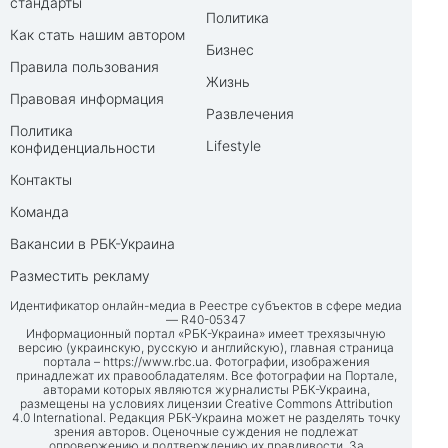
стандарты
Политика
Как стать нашим автором
Бизнес
Правила пользования
Жизнь
Правовая информация
Развлечения
Политика
Lifestyle
конфиденциальности
Контакты
Команда
Вакансии в РБК-Украина
Разместить рекламу
Идентификатор онлайн-медиа в Реестре субъектов в сфере медиа
— R40-05347
Информационный портал «РБК-Украина» имеет трехязычную
версию (украинскую, русскую и английскую), главная страница
портала –
https://www.rbc.ua
. Фотографии, изображения
принадлежат их правообладателям. Все фотографии на Портале,
авторами которых являются журналисты РБК-Украина,
размещены на условиях лицензии Creative Commons Attribution
4.0 International. Редакция РБК-Украина может не разделять точку
зрения авторов. Оценочные суждения не подлежат
опровержению и подтверждению их правдивости. За