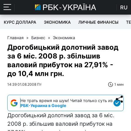
RU
КУРС ДОЛЛАРА
ЭКОНОМИКА
ЛИЧНЫЕ ФИНАНСЫ
T
Главная
»
Бизнес
»
Экономика
Дрогобицький долотний завод
за 6 міс. 2008 р. збільшив
валовий прибуток на 27,91% -
до 10,4 млн грн.
14:39 01.08.2008 Пт
1 мин
Не трать время на шум! Читай только суть из
РБК-Украина в Google
Дрогобицький долотний завод за 6 міс.
2008 р. збільшив валовий прибуток на