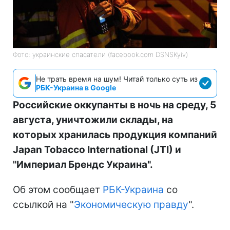
Фото: украинские спасатели (facebook.com DSNSKyiv)
Не трать время на шум! Читай только суть из
РБК-Украина в Google
Российские оккупанты в ночь на среду, 5
августа, уничтожили склады, на
которых хранилась продукция компаний
Japan Tobacco International (JTI) и
"Империал Брендс Украина".
Об этом сообщает
РБК-Украина
со
ссылкой на "
Экономическую правду
".