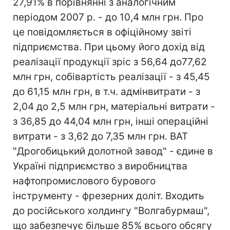
27,91% в порівнянні з аналогічним
періодом 2007 р. - до 10,4 млн грн. Про
це повідомляється в офіційному звіті
підприємства. При цьому його дохід від
реалізації продукції зріс з 56,64 до77,62
млн грн, собівартість реалізації - з 45,45
до 61,15 млн грн, в т.ч. адмінвитрати - з
2,04 до 2,5 млн грн, матеріальні витрати -
з 36,85 до 44,04 млн грн, інші операційні
витрати - з 3,62 до 7,35 млн грн. ВАТ
"Дрогобицький долотной завод" - єдине в
Україні підприємство з виробництва
нафтопромислового бурового
інструменту - фрезерних доліт. Входить
до російського холдингу "Волгабурмаш",
що забезпечує більше 85% всього обсягу