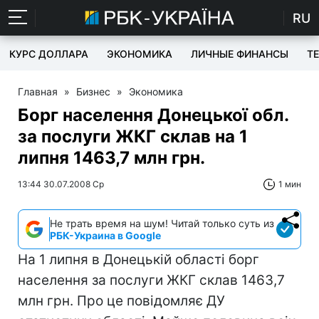
RU
КУРС ДОЛЛАРА
ЭКОНОМИКА
ЛИЧНЫЕ ФИНАНСЫ
T
Главная
»
Бизнес
»
Экономика
Борг населення Донецької обл.
за послуги ЖКГ склав на 1
липня 1463,7 млн грн.
13:44 30.07.2008 Ср
1 мин
Не трать время на шум! Читай только суть из
РБК-Украина в Google
На 1 липня в Донецькій області борг
населення за послуги ЖКГ склав 1463,7
млн грн. Про це повідомляє ДУ