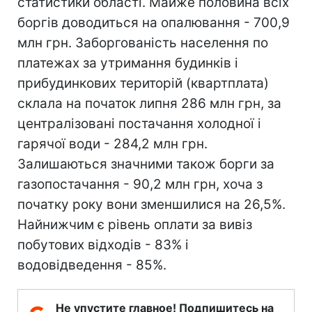
статистики області. Майже половина всіх
боргів доводиться на опалювання - 700,9
млн грн. Заборгованість населення по
платежах за утримання будинків і
прибудинкових територій (квартплата)
склала на початок липня 286 млн грн, за
централізовані постачання холодної і
гарячої води - 284,2 млн грн.
Залишаються значними також борги за
газопостачання - 90,2 млн грн, хоча з
початку року вони зменшилися на 26,5%.
Найнижчим є рівень оплати за вивіз
побутових відходів - 83% і
водовідведення - 85%.
Не упустите главное! Подпишитесь на