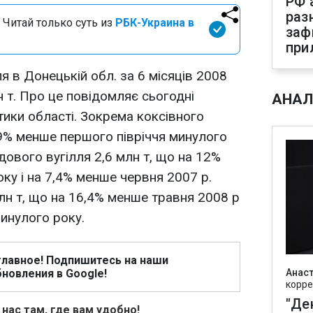
РФ 
раз
 Читай только суть из
РБК-Украина в
заф
при
я в Донецькій обл. за 6 місяців 2008
лн т. Про це повідомляє сьогодні
АНАЛ
тики області. Зокрема коксівного
 9% менше першого півріччя минулого
дового вугілля 2,6 млн т, що на 12%
ку і на 7,4% менше червня 2007 р.
млн т, що на 16,4% менше травня 2008 р
минулого року.
главное! Подпишитесь на наши
новления в Google!
Анаст
корре
"Де
 нас там, где вам удобно!