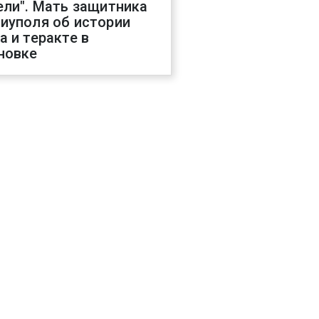
ели". Мать защитника
иуполя об истории
а и теракте в
новке