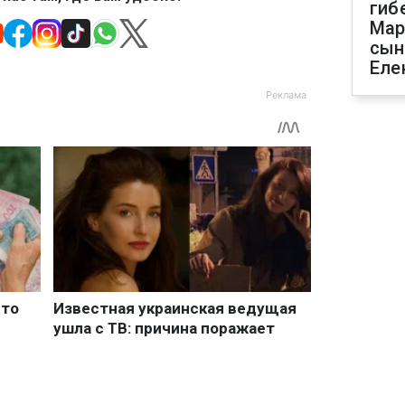
гиб
Мар
сын
Еле