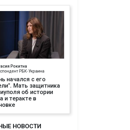
асия Рокитна
спондент РБК-Украина
нь начался с его
ели". Мать защитника
иуполя об истории
а и теракте в
новке
НЫЕ НОВОСТИ