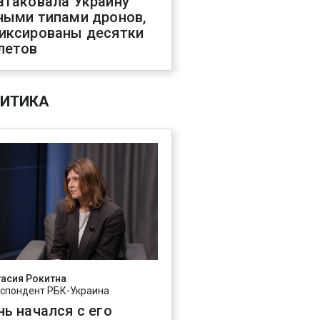
атаковала Украину
ными типами дронов,
иксированы десятки
летов
ИТИКА
асия Рокитна
спондент РБК-Украина
нь начался с его