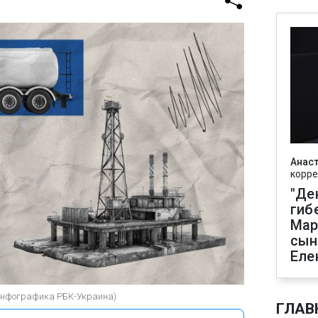
Анаст
корре
"Де
гиб
Мар
сын
Еле
(инфографика РБК-Украина)
ГЛАВ