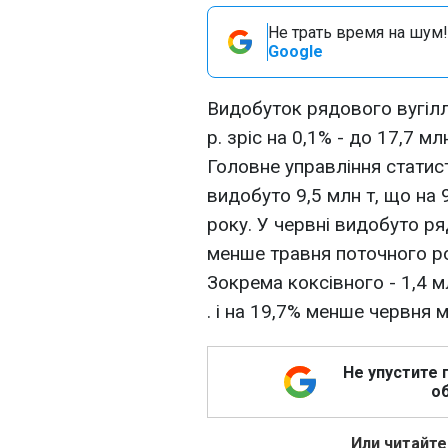
Не трать время на шум!
Google
Видобуток рядового вугілл
р. зріс на 0,1% - до 17,7 м
Головне управління статис
видобуто 9,5 млн т, що на
року. У червні видобуто ря
менше травня поточного ро
Зокрема коксівного - 1,4 
. і на 19,7% менше червня 
Не упустите 
об
Или читайте