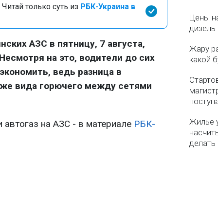
 Читай только суть из
РБК-Украина в
Цены на
дизель 
нских АЗС в пятницу, 7 августа,
Жару р
Несмотря на это, водители до сих
какой б
экономить, ведь разница в
Старто
 же вида горючего между сетями
магистр
поступ
Жилье 
и автогаз на АЗС - в материале
РБК-
насчит
делать