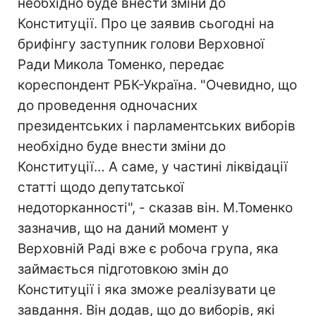
необхідно буде внести зміни до
Конституції. Про це заявив сьогодні на
брифінгу заступник голови Верховної
Ради Микола Томенко, передає
кореспондент РБК-Україна. "Очевидно, що
до проведення одночасних
президентських і парламентських виборів
необхідно буде внести зміни до
Конституції… А саме, у частині ліквідації
статті щодо депутатської
недоторканності", - сказав він. М.Томенко
зазначив, що на даний момент у
Верховній Раді вже є робоча група, яка
займається підготовкою змін до
Конституції і яка зможе реалізувати це
завдання. Він додав, що до виборів, які