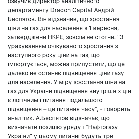
озвучив директор аналітичного
департаменту Dragon Capital Андрій
Беспятов. Він відзначив, що зростання
ціни на газ для населення з 1 вересня,
затверджене НКРЕ, зовсім неістотне. "З
урахуванням очікуваного зростання з
наступного року ціни на газ, що
імпортується, можна припустити, що це
далеко не останнє підвищення ціни газу
для населення. У міру зростання ціни на
газ для України підвищення внутрішніх цін
є логічним і питання подальшого
підвищення – це питання часу", - говорить
аналітик. А.Беспятов відзначає, що
визначати позицію уряду і "Нафтогазу
України" у цьому питанні будуть три