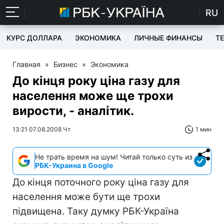
RU
КУРС ДОЛЛАРА
ЭКОНОМИКА
ЛИЧНЫЕ ФИНАНСЫ
T
Главная
»
Бизнес
»
Экономика
До кінця року ціна газу для
населення може ще трохи
вирости, - аналітик.
13:21 07.08.2008 Чт
1 мин
Не трать время на шум! Читай только суть из
РБК-Украина в Google
До кінця поточного року ціна газу для
населення може бути ще трохи
підвищена. Таку думку РБК-Україна