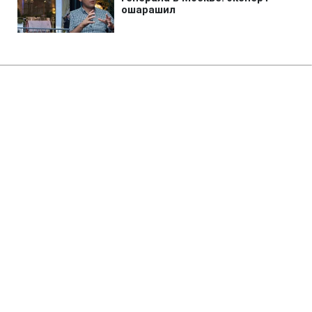
Главная
»
Бизнес
»
Экономика
Цены на продукты: сколько
стоят хлеб, гречка, яйца, масло
и молоко 7 августа
17:50 07.08.2026 Пт
3 мин
На молоко в одной из сетей действует
акционная цена - 34,99 грн
МАРИЯ КУЧЕРЯВЕЦ