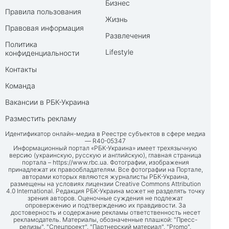
Бизнес
Правила пользования
Жизнь
Правовая информация
Развлечения
Политика
Lifestyle
конфиденциальности
Контакты
Команда
Вакансии в РБК-Украина
Разместить рекламу
Идентификатор онлайн-медиа в Реестре субъектов в сфере медиа
— R40-05347
Информационный портал «РБК-Украина» имеет трехязычную
версию (украинскую, русскую и английскую), главная страница
портала –
https://www.rbc.ua
. Фотографии, изображения
принадлежат их правообладателям. Все фотографии на Портале,
авторами которых являются журналисты РБК-Украина,
размещены на условиях лицензии Creative Commons Attribution
4.0 International. Редакция РБК-Украина может не разделять точку
зрения авторов. Оценочные суждения не подлежат
опровержению и подтверждению их правдивости. За
достоверность и содержание рекламы ответственность несет
рекламодатель. Материалы, обозначенные плашкой: "Пресс-
релизы", "Спецпроект", "Партнерский материал", "Promo",