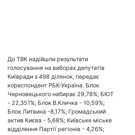
До ТВК надійшли результати
голосування на виборах депутатів
Київради з 498 ділянок, передає
кореспондент РБК-Україна. Блок
Черновецького набирає 29,78%; БЮТ
- 22,351%; Блок В.Кличка - 10,59%;
Блок Литвина -8,17%; Громадський
актив Києва - 5,68%; Київське міське
відділення Партії регіонів - 4,26%;