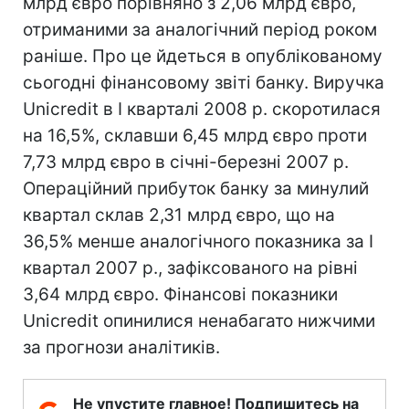
млрд євро порівняно з 2,06 млрд євро,
отриманими за аналогічний період роком
раніше. Про це йдеться в опублікованому
сьогодні фінансовому звіті банку. Виручка
Unicredit в I кварталі 2008 р. скоротилася
на 16,5%, склавши 6,45 млрд євро проти
7,73 млрд євро в січні-березні 2007 р.
Операційний прибуток банку за минулий
квартал склав 2,31 млрд євро, що на
36,5% менше аналогічного показника за I
квартал 2007 р., зафіксованого на рівні
3,64 млрд євро. Фінансові показники
Unicredit опинилися ненабагато нижчими
за прогнози аналітиків.
Не упустите главное! Подпишитесь на