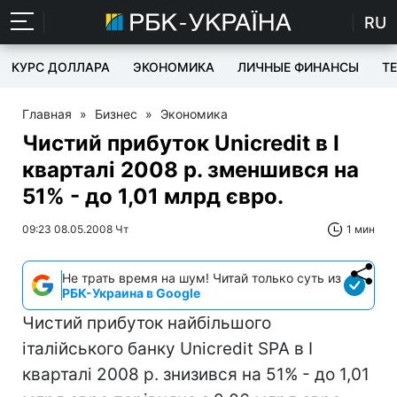
RU
КУРС ДОЛЛАРА
ЭКОНОМИКА
ЛИЧНЫЕ ФИНАНСЫ
T
Главная
»
Бизнес
»
Экономика
Чистий прибуток Unicredit в I
кварталі 2008 р. зменшився на
51% - до 1,01 млрд євро.
09:23 08.05.2008 Чт
1 мин
Не трать время на шум! Читай только суть из
РБК-Украина в Google
Чистий прибуток найбільшого
італійського банку Unicredit SPA в I
кварталі 2008 р. знизився на 51% - до 1,01