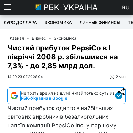
RU
КУРС ДОЛЛАРА
ЭКОНОМИКА
ЛИЧНЫЕ ФИНАНСЫ
T
Главная
»
Бизнес
»
Экономика
Чистий прибуток PepsiCo в I
півріччі 2008 р. збільшився на
7,3% - до 2,85 млрд дол.
14:20 23.07.2008 Ср
2 мин
Не трать время на шум! Читай только суть из
РБК-Украина в Google
Чистий прибуток одного з найбільших
світових виробників безалкогольних
напоїв компанії PepsiCo Inc. у першому