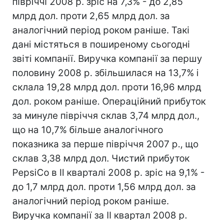
півріччі 2008 р. зріс на 7,3% - до 2,85
млрд дол. проти 2,65 млрд дол. за
аналогічний період роком раніше. Такі
дані містяться в поширеному сьогодні
звіті компанії. Виручка компанії за першу
половину 2008 р. збільшилася на 13,7% і
склала 19,28 млрд дол. проти 16,96 млрд
дол. роком раніше. Операційний прибуток
за минуле півріччя склав 3,74 млрд дол.,
що на 10,7% більше аналогічного
показника за перше півріччя 2007 р., що
склав 3,38 млрд дол. Чистий прибуток
PepsiCo в II кварталі 2008 р. зріс на 9,1% -
до 1,7 млрд дол. проти 1,56 млрд дол. за
аналогічний період роком раніше.
Виручка компанії за II квартал 2008 р.