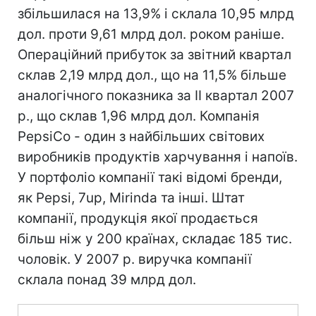
збільшилася на 13,9% і склала 10,95 млрд
дол. проти 9,61 млрд дол. роком раніше.
Операційний прибуток за звітний квартал
склав 2,19 млрд дол., що на 11,5% більше
аналогічного показника за II квартал 2007
р., що склав 1,96 млрд дол. Компанія
PepsiCo - один з найбільших світових
виробників продуктів харчування і напоїв.
У портфоліо компанії такі відомі бренди,
як Pepsi, 7up, Mirinda та інші. Штат
компанії, продукція якої продається
більш ніж у 200 країнах, складає 185 тис.
чоловік. У 2007 р. виручка компанії
склала понад 39 млрд дол.