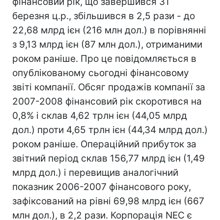
фінансовий рік, що завершився 31
березня ц.р., збільшився в 2,5 рази - до
22,68 млрд ієн (216 млн дол.) в порівнянні
з 9,13 млрд ієн (87 млн дол.), отриманими
роком раніше. Про це повідомляється в
опублікованому сьогодні фінансовому
звіті компанії. Обсяг продажів компанії за
2007-2008 фінансовий рік скоротився на
0,8% і склав 4,62 трлн ієн (44,05 млрд
дол.) проти 4,65 трлн ієн (44,34 млрд дол.)
роком раніше. Операційний прибуток за
звітний період склав 156,77 млрд ієн (1,49
млрд дол.) і перевищив аналогічний
показник 2006-2007 фінансового року,
зафіксований на рівні 69,98 млрд ієн (667
млн дол.), в 2,2 рази. Корпорація NEC є