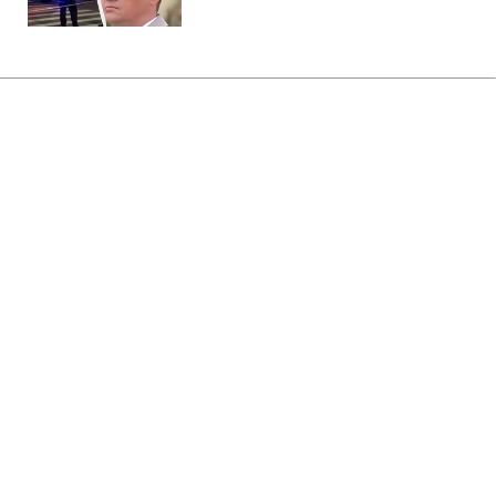
Главная
»
Бизнес
»
Экономика
США ударили санкциями по
"теневой банковской системе"
Ирана
22:12 07.08.2026 Пт
2 мин
Это уже восьмые подобные ограничения
в 2026 году
ЕЛЕНА БДЖОЛА