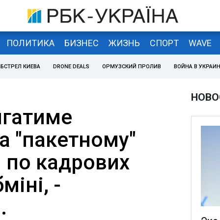
ПОЛИТИКА
БИЗНЕС
ЖИЗНЬ
СПОРТ
WAVE
БСТРЕЛ КИЕВА
DRONE DEALS
ОРМУЗСКИЙ ПРОЛИВ
ВОЙНА В УКРАИ
НОВО
ягатиме
а "пакетному"
і по кадрових
міні, -
.