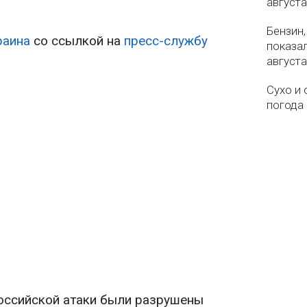
августа
Бензин,
раина
со ссылкой на
пресс-службу
показа
августа
Сухо и 
погода 
российской атаки были разрушены