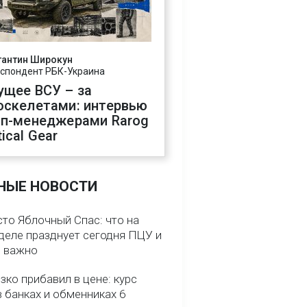
тантин Широкун
спондент РБК-Украина
ущее ВСУ – за
оскелетами: интервью
оп-менеджерами Rarog
ical Gear
НЫЕ НОВОСТИ
сто Яблочный Спас: что на
деле празднует сегодня ПЦУ и
о важно
зко прибавил в цене: курс
 банках и обменниках 6