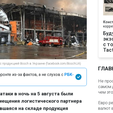
Конс
корре
Буд
экз
с т
Tact
с продукцией Bosch в Украине (facebook.com/BoschUA)
ГЛАВ
онте из-за фактов, а не слухов с
РБК-
Не про
самом 
чем эт
атаки в ночь на 5 августа были
мещения логистического партнера
Евро ре
ившаяся на складе продукция
валют в