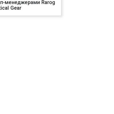
оп-менеджерами Rarog
ical Gear