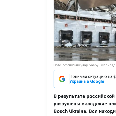
Фото: российский удар разрушил склад 
Понимай ситуацию на фр
Украина в Google
В результате российской 
разрушены складские по
Bosch Ukraine. Вся наход