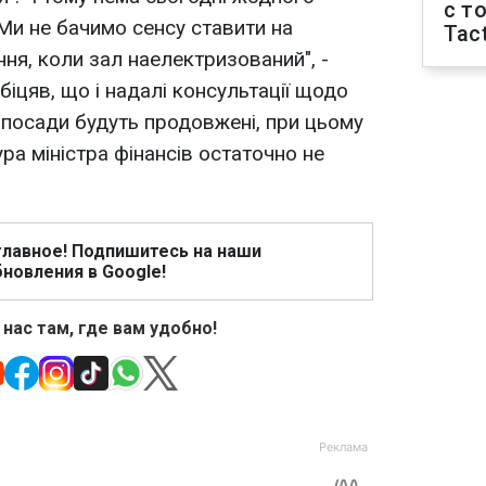
с т
Ми не бачимо сенсу ставити на
Tact
ня, коли зал наелектризований", -
біцяв, що і надалі консультації щодо
і посади будуть продовжені, при цьому
ра міністра фінансів остаточно не
главное! Подпишитесь на наши
новления в Google!
 нас там, где вам удобно!