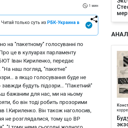
Экс
Сте
1 мин
мер
 Читай только суть из
РБК-Украина в
АНАЛ
о на "пакетному" голосуванні по
 Про це в кулуарах парламенту
БЮТ Іван Кириленко, передає
 "На наш погляд, "пакетне"
дозри… а якщо голосування буде не
о завжди будуть підозри… "Пакетний"
ьш бажаним для нас, ми на ньому
яти, бо він тоді робить прозорими
Конс
ав І.Кириленко. Він також наголосив,
корре
Буд
ня не розглядалися, тому що ВР
экз
". "І тому нема сьогодні жодного