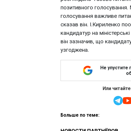
позитивного голосування. 
голосування важливе питан
сказав він. І.Кириленко поо
кандидатур на міністерськ
він зазначив, що кандидату
узгоджена.
Не упустите 
об
Или читайте
Больше по теме: