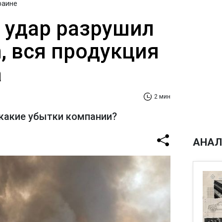
раине
 удар разрушил
, вся продукция
а
2 мин
 какие убытки компании?
АНАЛ