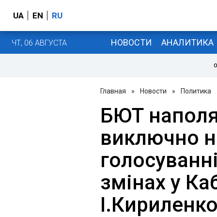
UA
EN
RU
НОВОСТИ
АНАЛИТИКА
ЧТ, 06 АВГУСТА
О
Главная
»
Новости
»
Политика
БЮТ напол
виключно н
голосуванн
змінах у Каб
І.Кириленко