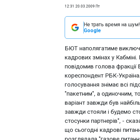
12:31 20.03.2009 Пт
Не трать время на шум!
Google
БЮТ наполягатиме виключн
кадрових змінах у Кабміні.
повідомив голова фракції 
кореспондент РБК-Україна.
голосування знімає всі пі
"пакетним", а одиночним, т
варіант завжди був найбіл
завжди стояли і будемо сто
стосунки партнерів", - сказ
що сьогодні кадрові питан
розглядала "газове питання