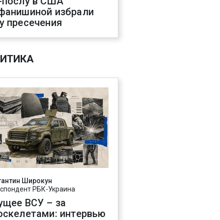
-послу в США
фанишиной избрали
у пресечения
ИТИКА
тантин Широкун
спондент РБК-Украина
ущее ВСУ – за
оскелетами: интервью