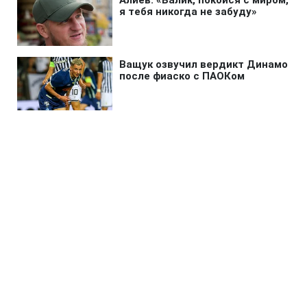
Главная
»
Бизнес
»
Экономика
Украина откинула РФ в
прошлое: Москва разрешила
бензин стандарта 2013 года
23:03 05.08.2026 Ср
2 мин
Россия будет закупать и производить
ранее запрещенный бензин