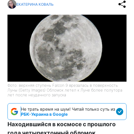
ЕКАТЕРИНА КОВАЛЬ
Фото: верхняя ступень Falcon 9 врезалась в поверхность
Луны (Getty Images) Обломок летел к Луне более полутора
лет после неудачного запуска
Не трать время на шум! Читай только суть из
РБК-Украина в Google
Находившийся в космосе с прошлого
года четырехтонный обломок