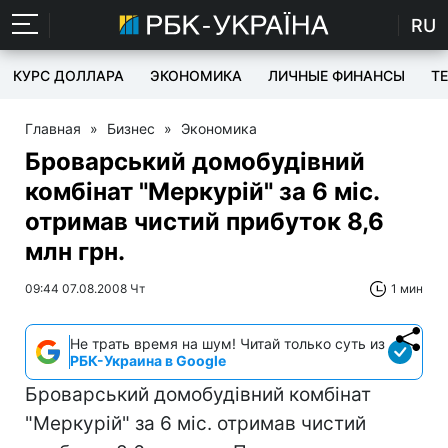
RU
КУРС ДОЛЛАРА
ЭКОНОМИКА
ЛИЧНЫЕ ФИНАНСЫ
T
Главная
»
Бизнес
»
Экономика
Броварський домобудівний
комбінат "Меркурій" за 6 міс.
отримав чистий прибуток 8,6
млн грн.
09:44 07.08.2008 Чт
1 мин
Не трать время на шум! Читай только суть из
РБК-Украина в Google
Броварський домобудівний комбінат
"Меркурій" за 6 міс. отримав чистий