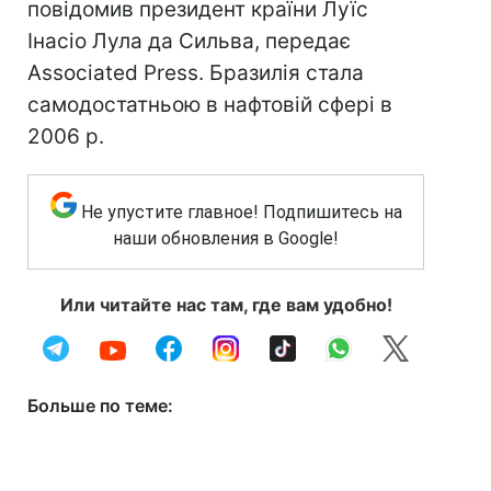
повідомив президент країни Луїс
Інасіо Лула да Сильва, передає
Associated Press. Бразилія стала
самодостатньою в нафтовій сфері в
2006 р.
Не упустите главное! Подпишитесь на
наши обновления в Google!
Или читайте нас там, где вам удобно!
Больше по теме: