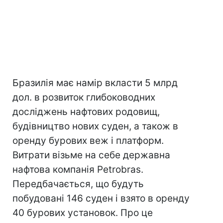
Бразилія має намір вкласти 5 млрд
дол. в розвиток глибоководних
досліджень нафтових родовищ,
будівництво нових суден, а також в
оренду бурових веж і платформ.
Витрати візьме на себе державна
нафтова компанія Petrobras.
Передбачається, що будуть
побудовані 146 суден і взято в оренду
40 бурових установок. Про це