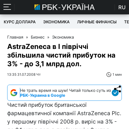
RU
КУРС ДОЛЛАРА
ЭКОНОМИКА
ЛИЧНЫЕ ФИНАНСЫ
T
Главная
»
Бизнес
»
Экономика
AstraZeneca в I півріччі
збільшила чистий прибуток на
3% - до 3,1 млрд дол.
13:35 31.07.2008 Чт
1 мин
Не трать время на шум! Читай только суть из
РБК-Украина в Google
Чистий прибуток британської
фармацевтичної компанії AstraZeneca Plc.
у першому півріччі 2008 р. виріс на 3% -