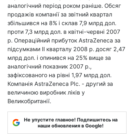
аналогічний період роком раніше. Обсяг
продажів компанії за звітний квартал
збільшився на 8% і склав 7,9 млрд дол.
проти 7,3 млрд дол. в квітні-червні 2007
р. Операційний прибуток AstraZeneca за
підсумками II кварталу 2008 р. досяг 2,47
млрд дол. і опинився на 25% вище за
аналогічний показник 2007 р.,
зафіксованого на рівні 1,97 млрд дол.
Компанія AstraZeneca Plc. - другий за
величиною виробник ліків у
Великобританії.
Не упустите главное! Подпишитесь на
наши обновления в Google!