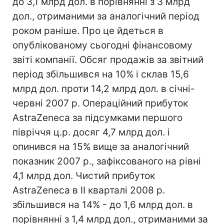
до 3,1 млрд дол. в порівнянні з 3 млрд
дол., отриманими за аналогічний період
роком раніше. Про це йдеться в
опублікованому сьогодні фінансовому
звіті компанії. Обсяг продажів за звітний
період збільшився на 10% і склав 15,6
млрд дол. проти 14,2 млрд дол. в січні-
червні 2007 р. Операційний прибуток
AstraZeneca за підсумками першого
півріччя ц.р. досяг 4,7 млрд дол. і
опинився на 15% вище за аналогічний
показник 2007 р., зафіксованого на рівні
4,1 млрд дол. Чистий прибуток
AstraZeneca в II кварталі 2008 р.
збільшився на 14% - до 1,6 млрд дол. в
порівнянні з 1,4 млрд дол., отриманими за