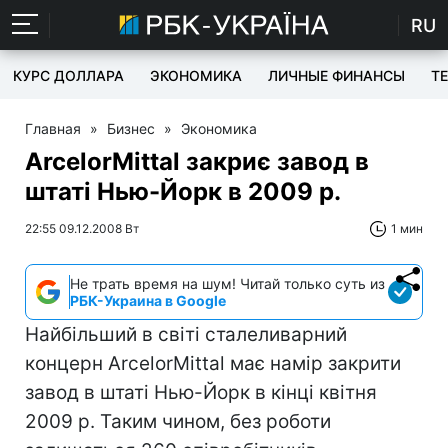
RU
КУРС ДОЛЛАРА
ЭКОНОМИКА
ЛИЧНЫЕ ФИНАНСЫ
T
Главная
»
Бизнес
»
Экономика
ArcelorMittal закриє завод в
штаті Нью-Йорк в 2009 р.
22:55 09.12.2008 Вт
1 мин
Не трать время на шум! Читай только суть из
РБК-Украина в Google
Найбільший в світі сталеливарний
концерн ArcelorMittal має намір закрити
завод в штаті Нью-Йорк в кінці квітня
2009 р. Таким чином, без роботи