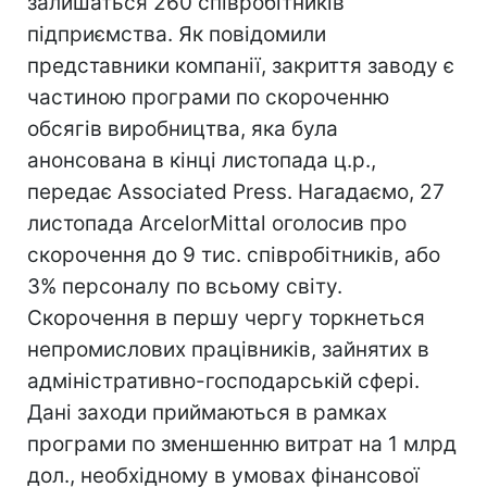
залишаться 260 співробітників
підприємства. Як повідомили
представники компанії, закриття заводу є
частиною програми по скороченню
обсягів виробництва, яка була
анонсована в кінці листопада ц.р.,
передає Associated Press. Нагадаємо, 27
листопада ArcelorMittal оголосив про
скорочення до 9 тис. співробітників, або
3% персоналу по всьому світу.
Скорочення в першу чергу торкнеться
непромислових працівників, зайнятих в
адміністративно-господарській сфері.
Дані заходи приймаються в рамках
програми по зменшенню витрат на 1 млрд
дол., необхідному в умовах фінансової