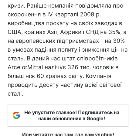
кризи. Раніше компанія повідомляла про
скорочення в IV кварталі 2008 р.
виробництва прокату на своїх заводах в
США, країнах Азії, Африки і СНД на 35%, а
на європейських підприємствах - на 30%
в умовах падіння попиту і зниження цін на
сталь. В даний час штат співробітників
ArcelorMittal налічує 326 тис. чоловік в
більш ніж 60 країнах світу. Компанія
проводить десяту частину всієї світової
сталі.
Не упустите главное! Подпишитесь на
наши обновления в Google!
Или читайте нас там, где вам удобно!