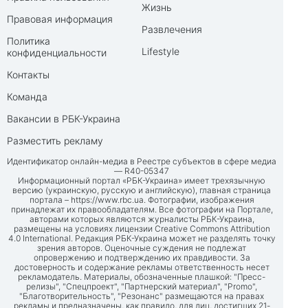
Жизнь
Правовая информация
Развлечения
Политика
Lifestyle
конфиденциальности
Контакты
Команда
Вакансии в РБК-Украина
Разместить рекламу
Идентификатор онлайн-медиа в Реестре субъектов в сфере медиа
— R40-05347
Информационный портал «РБК-Украина» имеет трехязычную
версию (украинскую, русскую и английскую), главная страница
портала –
https://www.rbc.ua
. Фотографии, изображения
принадлежат их правообладателям. Все фотографии на Портале,
авторами которых являются журналисты РБК-Украина,
размещены на условиях лицензии Creative Commons Attribution
4.0 International. Редакция РБК-Украина может не разделять точку
зрения авторов. Оценочные суждения не подлежат
опровержению и подтверждению их правдивости. За
достоверность и содержание рекламы ответственность несет
рекламодатель. Материалы, обозначенные плашкой: "Пресс-
релизы", "Спецпроект", "Партнерский материал", "Promo",
"Благотворительность", "Резонанс" размещаются на правах
рекламы и предназначены, как правило, для лиц, достигших 21-