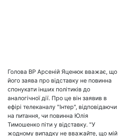
Голова ВР Арсеній Яценюк вважає, що
його заява про відставку не повинна
спонукати інших політиків до
аналогічної дії. Про це він заявив в
ефірі телеканалу "Інтер", відповідаючи
на питання, чи повинна Юлія
Тимошенко піти у відставку. "У
жодному випадку не вважайте, що мій