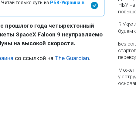
 Читай только суть из
РБК-Украина в
НБУ на 
повыше
В Укра
 с прошлого года четырехтонный
будем 
кеты SpaceX Falcon 9 неуправляемо
Луны на высокой скорости.
Без со
старто
перево
раина
со ссылкой на
The Guardian
.
Может 
у сотру
основа