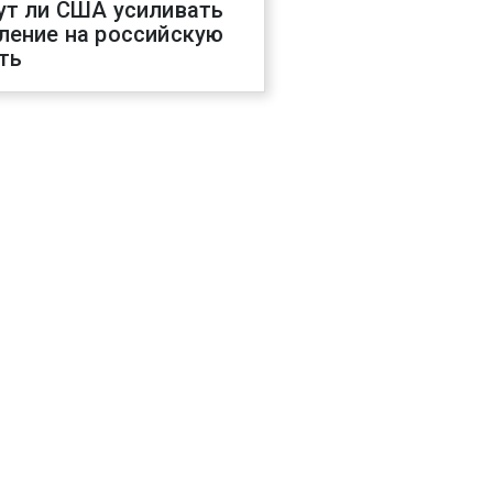
ут ли США усиливать
ление на российскую
ть