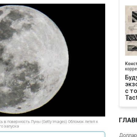
Конс
корре
Буд
экз
с т
Tact
ГЛАВ
сь в поверхность Луны (Getty Images) Обломок летел к
го запуска
Доллар 