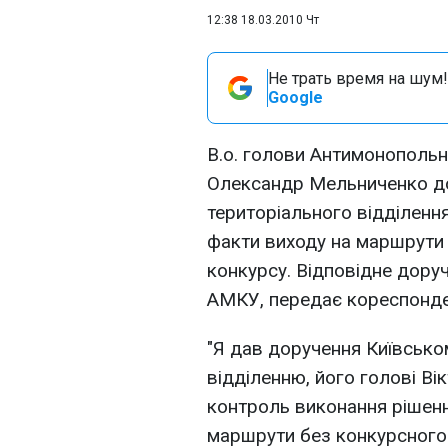
12:38 18.03.2010 Чт
Не трать время на шум!
Google
В.о. голови Антимонопольн
Олександр Мельниченко до
територіального відділен
факти виходу на маршрути 
конкурсу. Відповідне доруч
АМКУ, передає кореспонде
"Я дав доручення Київсько
відділенню, його голові В
контроль виконання рішенн
маршрути без конкурсного 