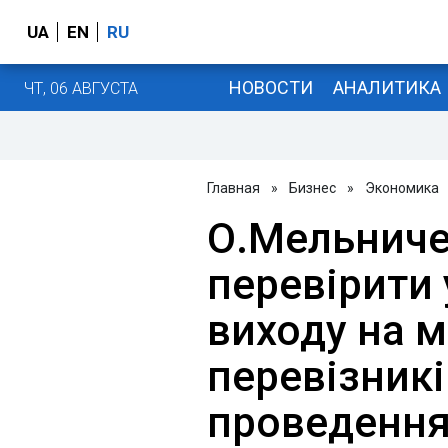
UA
EN
RU
НОВОСТИ
АНАЛИТИКА
ЧТ, 06 АВГУСТА
Главная
»
Бизнес
»
Экономика
О.Мельниче
перевірити 
виходу на 
перевізникі
проведення