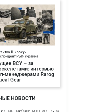
тантин Широкун
спондент РБК-Украина
ущее ВСУ – за
оскелетами: интервью
оп-менеджерами Rarog
ical Gear
НЫЕ НОВОСТИ
и евро прибавили в цене: курс