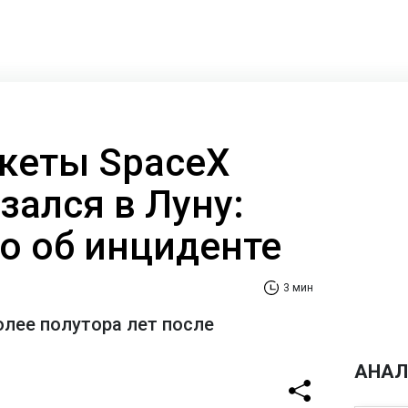
кеты SpaceX
езался в Луну:
но об инциденте
3 мин
олее полутора лет после
АНАЛ