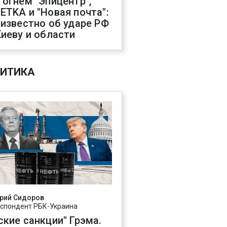
 огнем "Эпицентр",
ETKA и "Новая почта":
 известно об ударе РФ
Киеву и области
ИТИКА
рий Сидоров
спондент РБК-Украина
ские санкции" Грэма.