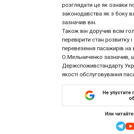
розглядати це як ознаки п
законодавства як з боку вла
зазначив він.
Також він доручив всім го
перевірити стан розвитку і
перевезення пасажирів на в
О.Мельниченко зазначив, 
Держспоживстандарту Укра
якості обслуговування пас
Не упустите 
об
Или читайте