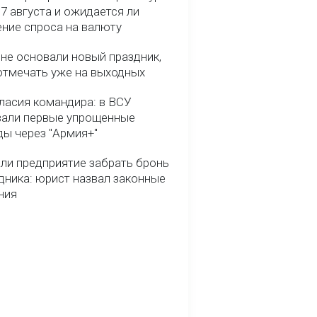
7 августа и ожидается ли
ние спроса на валюту
ине основали новый праздник,
отмечать уже на выходных
гласия командира: в ВСУ
вали первые упрощенные
ды через "Армия+"
ли предприятие забрать бронь
дника: юрист назвал законные
ния