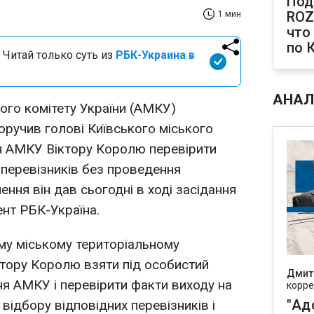
Под
ROZ
1 мин
что
по 
 Читай только суть из
РБК-Украина в
АНАЛ
ого комітету України (АМКУ)
ручив голові Київського міського
ня АМКУ Віктору Королю перевірити
перевізників без проведення
ення він дав сьогодні в ході засідання
нт РБК-Україна.
му міському територіальному
іктору Королю взяти під особистий
Дмит
я АМКУ і перевірити факти виходу на
корре
"Ад
відбору відповідних перевізників і