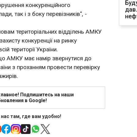
Буд
орушення конкуренційного
дав
ди, так і з боку перевізників", -
неф
ловам територіальних відділень АМКУ
 захисту конкуренції на ринку
сій території України.
що АМКУ має намір звернутися до
їни з проханням провести перевірку
ажирів.
главное! Подпишитесь на наши
новления в Google!
 нас там, где вам удобно!