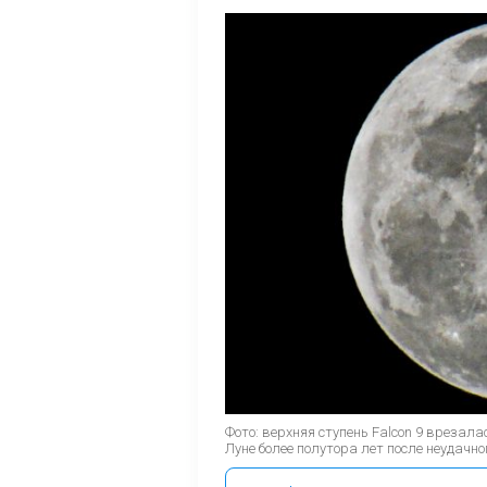
Фото: верхняя ступень Falcon 9 врезала
Луне более полутора лет после неудачно