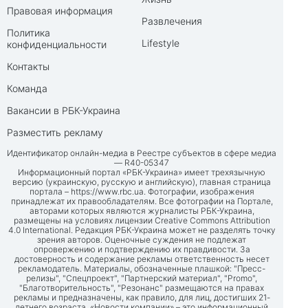
Правовая информация
Развлечения
Политика
Lifestyle
конфиденциальности
Контакты
Команда
Вакансии в РБК-Украина
Разместить рекламу
Идентификатор онлайн-медиа в Реестре субъектов в сфере медиа
— R40-05347
Информационный портал «РБК-Украина» имеет трехязычную
версию (украинскую, русскую и английскую), главная страница
портала –
https://www.rbc.ua
. Фотографии, изображения
принадлежат их правообладателям. Все фотографии на Портале,
авторами которых являются журналисты РБК-Украина,
размещены на условиях лицензии Creative Commons Attribution
4.0 International. Редакция РБК-Украина может не разделять точку
зрения авторов. Оценочные суждения не подлежат
опровержению и подтверждению их правдивости. За
достоверность и содержание рекламы ответственность несет
рекламодатель. Материалы, обозначенные плашкой: "Пресс-
релизы", "Спецпроект", "Партнерский материал", "Promo",
"Благотворительность", "Резонанс" размещаются на правах
рекламы и предназначены, как правило, для лиц, достигших 21-
летнего возраста. «Новости компании» – это информационный