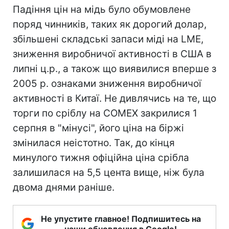
Падіння цін на мідь було обумовлене
поряд чинників, таких як дорогий долар,
збільшені складські запаси міді на LME,
зниження виробничої активності в США в
липні ц.р., а також що виявилися вперше з
2005 р. ознаками зниження виробничої
активності в Китаї. Не дивлячись на те, що
торги по сріблу на COMEX закрилися 1
серпня в "мінусі", його ціна на біржі
змінилася неістотно. Так, до кінця
минулого тижня офіційна ціна срібла
залишилася на 5,5 цента вище, ніж була
двома днями раніше.
Не упустите главное! Подпишитесь на