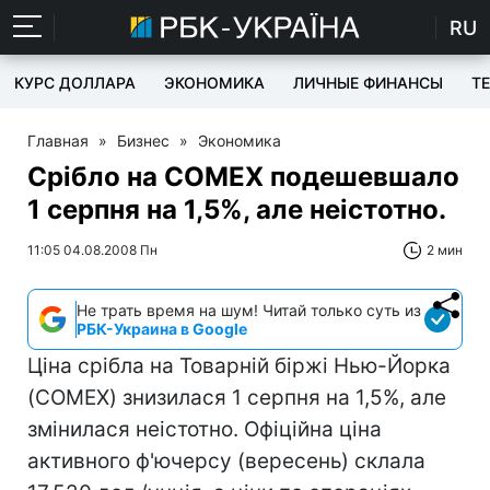
RU
КУРС ДОЛЛАРА
ЭКОНОМИКА
ЛИЧНЫЕ ФИНАНСЫ
T
Главная
»
Бизнес
»
Экономика
Срібло на COMEX подешевшало
1 серпня на 1,5%, але неістотно.
11:05 04.08.2008 Пн
2 мин
Не трать время на шум! Читай только суть из
РБК-Украина в Google
Ціна срібла на Товарній біржі Нью-Йорка
(COMEX) знизилася 1 серпня на 1,5%, але
змінилася неістотно. Офіційна ціна
активного ф'ючерсу (вересень) склала