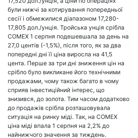
17,520 дол./унція, а ціни по операціях
були нижчі за котирування попередньої
сесії і обмежилися діапазоном 17,280-
17,805 дол./унція. Тройська унція срібла
COMEX 1 серпня подешевшала за день на
27,0 центів (-1,5%), після того, як за два
попередні дні її ціна виросла на 41,5
цента. Перше за три дні зниження цін на
срібло було викликане його технічними
продажами, чому також багато в чому
сприяв інвестиційний інтерес, що
знизився, до золота. Тим часом додатково
до продажів срібла розташовувала
ситуація на ринку міді. Так, на COMEX
ціна міді впала 1 серпня на 2,2% до
найнижчого значення за тиждень.