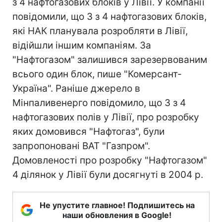
з 4 нафтогазових блоків у Лівії. У компанії
повідомили, що 3 з 4 нафтогазових блоків,
які НАК планувала розробляти в Лівії,
відійшли іншим компаніям. За
"Нафтогазом" залишився зарезервованим
всього один блок, пише "Комерсант-
Україна". Раніше джерело в
Мінпаливенерго повідомило, що 3 з 4
нафтогазових полів у Лівії, про розробку
яких домовився "Нафтогаз", були
запропоновані ВАТ "Газпром".
Домовленості про розробку "Нафтогазом"
4 ділянок у Лівії були досягнуті в 2004 р.
Не упустите главное! Подпишитесь на
наши обновления в Google!