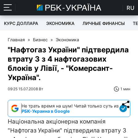
RU
КУРС ДОЛЛАРА
ЭКОНОМИКА
ЛИЧНЫЕ ФИНАНСЫ
T
Главная
»
Бизнес
»
Экономика
"Нафтогаз України" підтвердила
втрату 3 з 4 нафтогазових
блоків у Лівії, - "Комерсант-
Україна".
09:25 15.07.2008 Вт
1 мин
Не трать время на шум! Читай только суть из
РБК-Украина в Google
Національна акціонерна компанія
"Нафтогаз України" підтвердила втрату 3