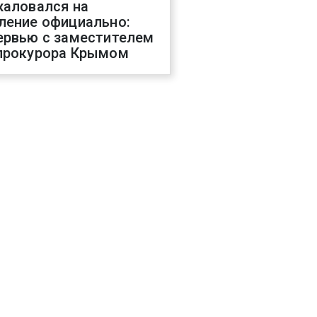
жаловался на
ление официально:
ервью с заместителем
прокурора Крымом