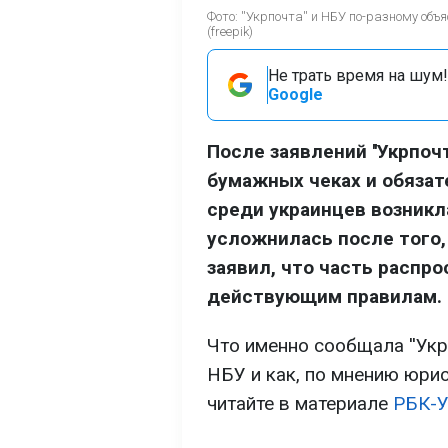
Фото: ''Укрпочта'' и НБУ по-разному 
(freepik)
Не трать время на шум!
Google
После заявлений ''Укрпоч
бумажных чеках и обязат
среди украинцев возникл
усложнилась после того,
заявил, что часть распр
действующим правилам.
Что именно сообщала ''Укр
НБУ и как, по мнению юрис
читайте в материале
РБК-У