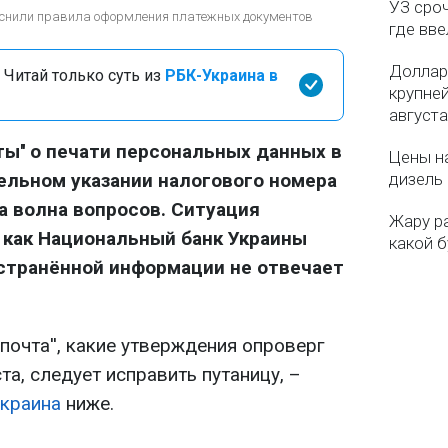
УЗ сро
объяснили правила оформления платежных документов
где вв
Доллар
 Читай только суть из
РБК-Украина в
крупне
августа
ты'' о печати персональных данных в
Цены на
ельном указании налогового номера
дизель 
а волна вопросов. Ситуация
Жару р
 как Национальный банк Украины
какой б
остранённой информации не отвечает
почта'', какие утверждения опроверг
та, следует исправить путаницу, –
краина
ниже.