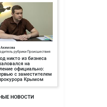
 Акимова
одитель рубрики Происшествия
год никто из бизнеса
жаловался на
ление официально:
ервью с заместителем
прокурора Крымом
НЫЕ НОВОСТИ