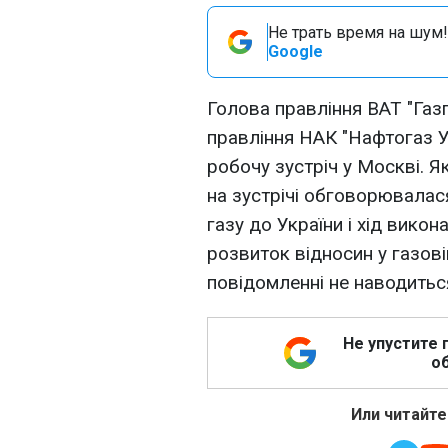
Не трать время на шум!
Google
Голова правління ВАТ "Газ
правління НАК "Нафтогаз У
робочу зустріч у Москві. Я
на зустрічі обговорювалас
газу до України і хід вико
розвиток відносин у газовій
повідомленні не наводитьс
Не упустите 
об
Или читайте