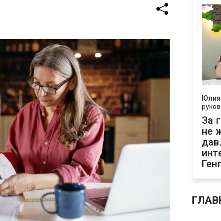
Юлия
руков
За 
не 
дав
инт
Ген
ГЛАВ