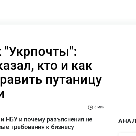
 "Укрпочты":
азал, кто и как
равить путаницу
и
5 мин
' и НБУ и почему разъяснения не
АНАЛ
вые требования к бизнесу