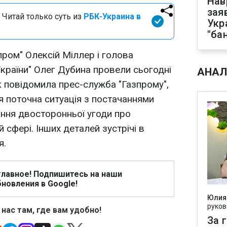
Нав
зая
 Читай только суть из
РБК-Украина в
Укр
"ба
пром" Олексій Міллер і голова
країни" Олег Дубина провели сьогодні
АНАЛ
к повідомила прес-служба "Газпрому",
я поточна ситуація з постачаннями
нання двосторонньої угоди про
 сфері. Інших деталей зустрічі в
я.
главное! Подпишитесь на наши
новления в Google!
Юлия
руков
 нас там, где вам удобно!
За 