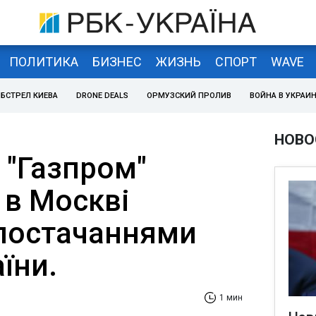
ПОЛИТИКА
БИЗНЕС
ЖИЗНЬ
СПОРТ
WAVE
БСТРЕЛ КИЕВА
DRONE DEALS
ОРМУЗСКИЙ ПРОЛИВ
ВОЙНА В УКРАИ
НОВО
і "Газпром"
 в Москві
 постачаннями
аїни.
1 мин