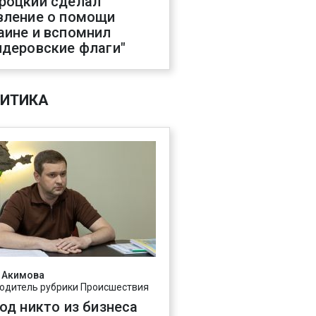
роцкий сделал
вление о помощи
аине и вспомнил
ндеровские флаги"
ИТИКА
 Акимова
одитель рубрики Происшествия
год никто из бизнеса