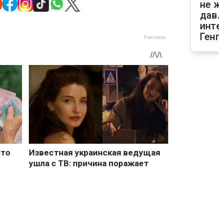
не 
дав
инт
Ген