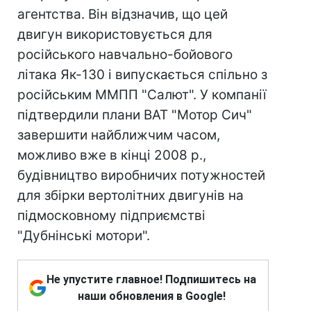
агентства. Він відзначив, що цей
двигун використовується для
російського навчально-бойового
літака Як-130 і випускається спільно з
російським ММПП "Салют". У компанії
підтвердили плани ВАТ "Мотор Сич"
завершити найближчим часом,
можливо вже в кінці 2008 р.,
будівництво виробничих потужностей
для збірки вертолітних двигунів на
підмосковному підприємстві
"Дубнінські мотори".
Не упустите главное! Подпишитесь на
наши обновления в Google!