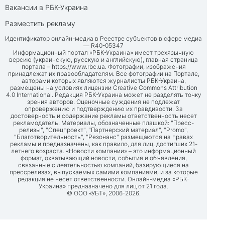
Вакансии в РБК-Украина
Разместить рекламу
Идентификатор онлайн-медиа в Реестре субъектов в сфере медиа
— R40-05347
Информационный портал «РБК-Украина» имеет трехязычную
версию (украинскую, русскую и английскую), главная страница
портала –
https://www.rbc.ua
. Фотографии, изображения
принадлежат их правообладателям. Все фотографии на Портале,
авторами которых являются журналисты РБК-Украина,
размещены на условиях лицензии Creative Commons Attribution
4.0 International. Редакция РБК-Украина может не разделять точку
зрения авторов. Оценочные суждения не подлежат
опровержению и подтверждению их правдивости. За
достоверность и содержание рекламы ответственность несет
рекламодатель. Материалы, обозначенные плашкой: "Пресс-
релизы", "Спецпроект", "Партнерский материал", "Promo",
"Благотворительность", "Резонанс" размещаются на правах
рекламы и предназначены, как правило, для лиц, достигших 21-
летнего возраста. «Новости компании» – это информационный
формат, охватывающий новости, события и объявления,
связанные с деятельностью компаний, базирующиеся на
прессрелизах, выпускаемых самими компаниями, и за которые
редакция не несет ответственности. Онлайн-медиа «РБК-
Украина» предназначено для лиц от 21 года.
© ООО «УБТ», 2006-2026.