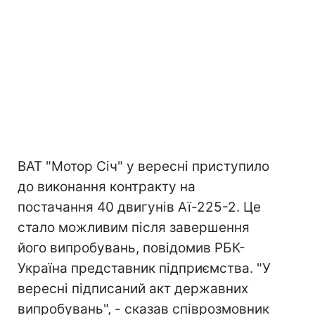
ВАТ "Мотор Січ" у вересні приступило
до виконання контракту на
постачання 40 двигунів Аї-225-2. Це
стало можливим після завершення
його випробувань, повідомив РБК-
Україна представник підприємства. "У
вересні підписаний акт державних
випробувань", - сказав співрозмовник