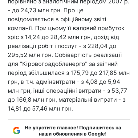
порівняно з аналогічним періодом 2007 р.
- до 24,73 млн грн. Про це
повідомляється в офіційному звіті
компанії. При цьому її валовий прибуток
зріс з 14,24 до 28,42 млн грн, дохід від
реалізації робіт і послуг - з 228,04 до
295,52 млн грн. Собівартість реалізації
для "Кіровоградобленерго" за звітний
період збільшилася з 175,79 до 217,85 млн
грн, в т.ч. адмінвитрати - з 4,08 до 5,94
млн грн, інші операційні витрати - з 53,77
до 166,8 млн грн, матеріальні витрати - з
14,81 до 57,46 млн грн.
Не упустите главное! Подпишитесь на
наши обновления в Google!