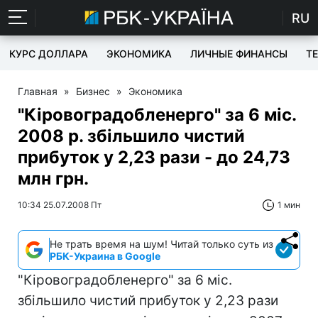
RU
КУРС ДОЛЛАРА
ЭКОНОМИКА
ЛИЧНЫЕ ФИНАНСЫ
T
Главная
»
Бизнес
»
Экономика
"Кіровоградобленерго" за 6 міс.
2008 р. збільшило чистий
прибуток у 2,23 рази - до 24,73
млн грн.
10:34 25.07.2008 Пт
1 мин
Не трать время на шум! Читай только суть из
РБК-Украина в Google
"Кіровоградобленерго" за 6 міс.
збільшило чистий прибуток у 2,23 рази